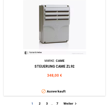
MARKE:
CAME
STEUERUNG CAME ZL92
Preis
348,00 €

Ausverkauft

1
2
3
…
7
Weiter