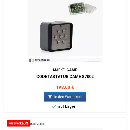
MARKE:
CAME
CODETASTATUR CAME S7002
Preis
198,00 €

In den Warenkorb

auf Lager
Ausverkauft