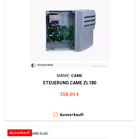
MARKE:
CAME
STEUERUNG CAME ZL180
Preis
358,00 €

Ausverkauft
Ausverkauft