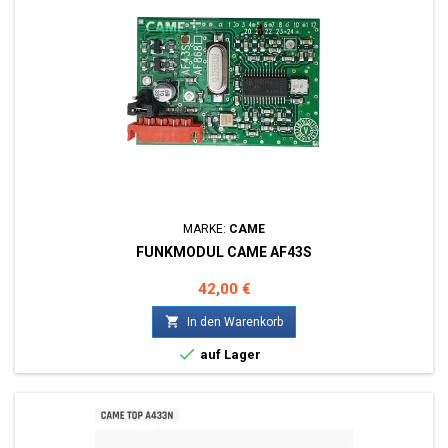
MARKE:
CAME
FUNKMODUL CAME AF43S
Preis
42,00 €

In den Warenkorb

auf Lager