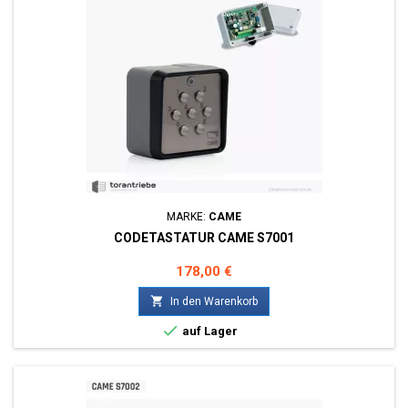
MARKE:
CAME
CODETASTATUR CAME S7001
Preis
178,00 €

In den Warenkorb

auf Lager