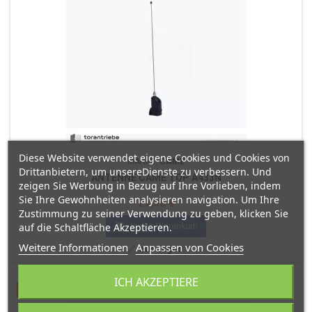
Diese Website verwendet eigene Cookies und Cookies von
MARKE:
CAME
Drittanbietern, um unsereDienste zu verbessern. Und
ANTENNE CAME TOP A433N
zeigen Sie Werbung in Bezug auf Ihre Vorlieben, indem
Sie Ihre Gewohnheiten analysieren navigation. Um Ihre
Preis
27,00 €
Zustimmung zu seiner Verwendung zu geben, klicken Sie

auf die Schaltfläche Akzeptieren.
In den Warenkorb
Weitere Informationen
Anpassen von Cookies

auf Lager
ICH AKZEPTIERE
Ausverkauft