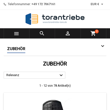

Telefonnummer:
+49 172 7067161
EUR €
0



shopping_cart
ZUBEHÖR
ZUBEHÖR

Relevanz
1 - 12 von 78 Artikel(n)