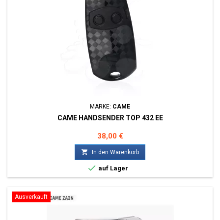
MARKE:
CAME
CAME HANDSENDER TOP 432 EE
Preis
38,00 €

In den Warenkorb

auf Lager
Ausverkauft