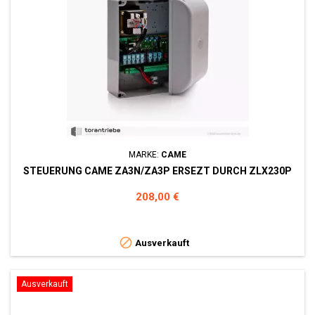
MARKE:
CAME
STEUERUNG CAME ZA3N/ZA3P ERSEZT DURCH ZLX230P
Preis
208,00 €

Ausverkauft
Ausverkauft