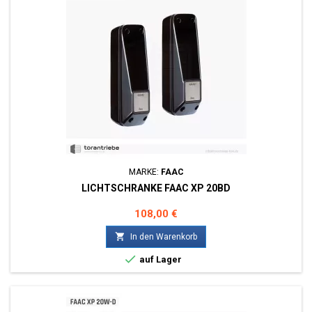
MARKE:
FAAC
LICHTSCHRANKE FAAC XP 20BD
Preis
108,00 €

In den Warenkorb

auf Lager