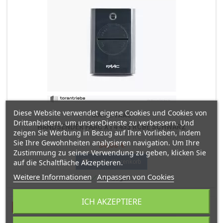
Diese Website verwendet eigene Cookies und Cookies von
MARKE:
FAAC
Drittanbietern, um unsereDienste zu verbessern. Und
HANDSENDER FAAC XT4 433 RCBE SCHWARZ
zeigen Sie Werbung in Bezug auf Ihre Vorlieben, indem
Sie Ihre Gewohnheiten analysieren navigation. Um Ihre
Preis
34,00 €
Zustimmung zu seiner Verwendung zu geben, klicken Sie

auf die Schaltfläche Akzeptieren.
In den Warenkorb
Weitere Informationen
Anpassen von Cookies

auf Lager
ICH AKZEPTIERE
Ausverkauft