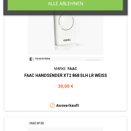
ALLE ABLEHNEN
MARKE:
FAAC
FAAC HANDSENDER XT2 868 SLH LR WEISS
Preis
30,00 €

Ausverkauft