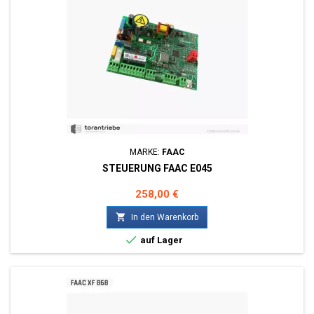
MARKE:
FAAC
STEUERUNG FAAC E045
Preis
258,00 €

In den Warenkorb

auf Lager