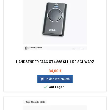
HANDSENDER FAAC XT4 868 SLH LRB SCHWARZ
Preis
34,00 €

In den Warenkorb

auf Lager