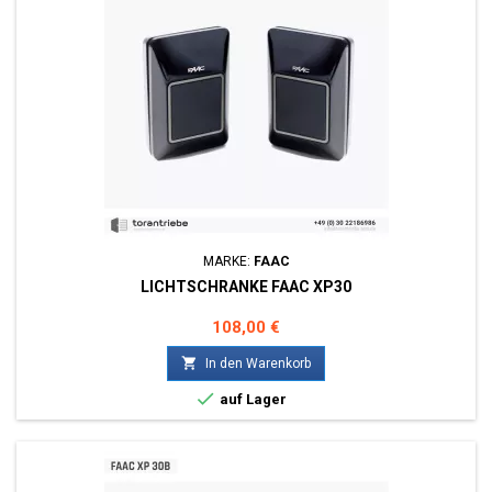
MARKE:
FAAC
LICHTSCHRANKE FAAC XP30
Preis
108,00 €

In den Warenkorb

auf Lager