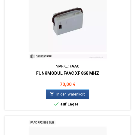
MARKE:
FAAC
FUNKMODUL FAAC XF 868 MHZ
Preis
70,00 €

In den Warenkorb

auf Lager