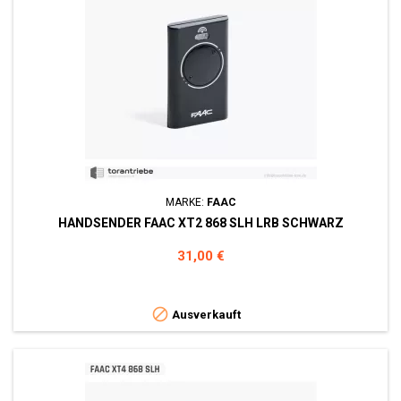
MARKE:
FAAC
HANDSENDER FAAC XT2 868 SLH LRB SCHWARZ
Preis
31,00 €

Ausverkauft