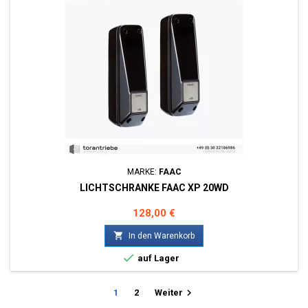
MARKE:
FAAC
LICHTSCHRANKE FAAC XP 20WD
Preis
128,00 €

In den Warenkorb

auf Lager

1
2
Weiter