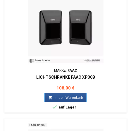
MARKE:
FAAC
LICHTSCHRANKE FAAC XP30B
Preis
108,00 €

In den Warenkorb

auf Lager