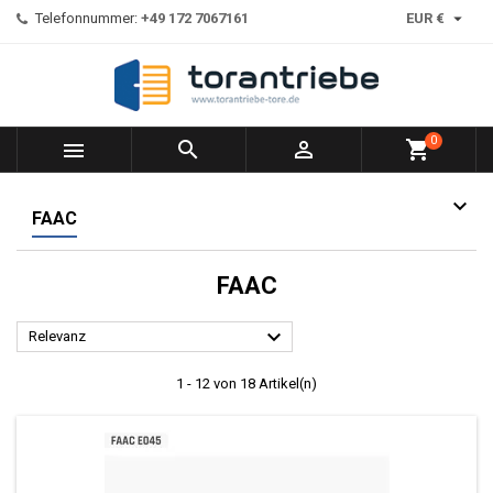

Telefonnummer:
+49 172 7067161
EUR €
0



shopping_cart
FAAC
FAAC

Relevanz
1 - 12 von 18 Artikel(n)