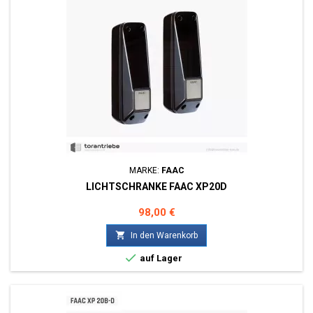
MARKE:
FAAC
LICHTSCHRANKE FAAC XP20D
Preis
98,00 €

In den Warenkorb

auf Lager