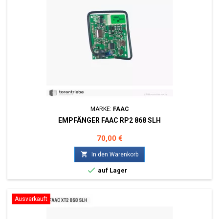
MARKE:
FAAC
EMPFÄNGER FAAC RP2 868 SLH
Preis
70,00 €

In den Warenkorb

auf Lager
Ausverkauft