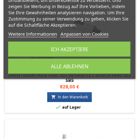
Drittanbietern, um unsereDienste zu verbessern. Und
zeigen Sie Werbung in Bezug auf Ihre Vorlieben, indem
Sie Ihre Gewohnheiten analysieren navigation. Um Ihre
Zustimmung zu seiner Verwendung zu geben, klicken Sie
auf die Schaltfläche Akzeptieren.
Weitere Informationen
Anpassen von Cookies
ICH AKZEPTIERE
ALLE ABLEHNEN
MARKE:
FAAC
DREHTORANTRIEB FAAC 422 SB ERSETZT DURCH FAAC 422
SBS
Preis
828,00 €

In den Warenkorb

auf Lager