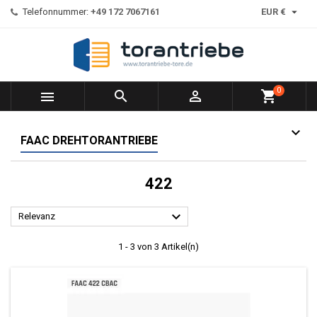

Telefonnummer:
+49 172 7067161
EUR €
0



shopping_cart
FAAC DREHTORANTRIEBE
422

Relevanz
1 - 3 von 3 Artikel(n)