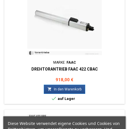
MARKE:
FAAC
DREHTORANTRIEB FAAC 422 CBAC
Preis
918,00 €

In den Warenkorb

auf Lager
Diese Website verwendet eigene Cookies und Cookies von