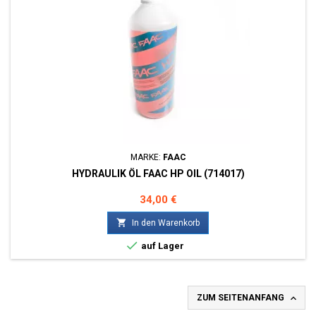
MARKE:
FAAC
HYDRAULIK ÖL FAAC HP OIL (714017)
Preis
34,00 €

In den Warenkorb

auf Lager

ZUM SEITENANFANG