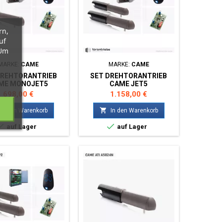
rn,
uf
 Um
MARKE:
CAME
MARKE:
CAME
DREHTORANTRIEB
SET DREHTORANTRIEB
ME MONOJET5
CAME JET5
Preis
Preis
698,00 €
1.158,00 €

In den Warenkorb
In den Warenkorb


auf Lager
auf Lager