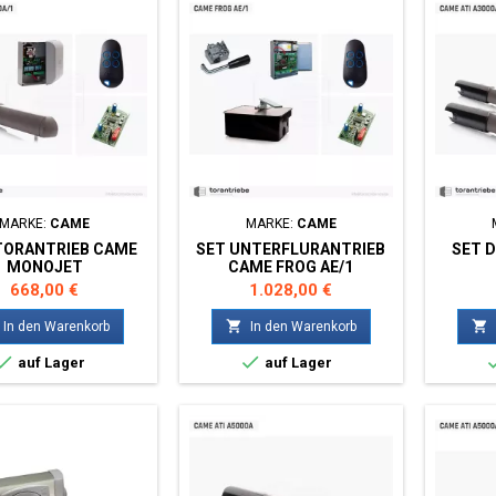
MARKE:
CAME
MARKE:
CAME
TORANTRIEB CAME
SET UNTERFLURANTRIEB
SET 
MONOJET
CAME FROG AE/1
Preis
Preis
668,00 €
1.028,00 €


In den Warenkorb
In den Warenkorb


auf Lager
auf Lager