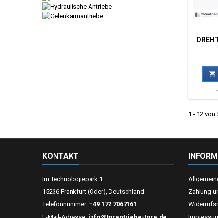
DREH

1 - 12 von 
KONTAKT
INFORM
Im Technologiepark 1
Allgemein
15236 Frankfurt (Oder), Deutschland
Zahlung u
Telefonnummer:
+49 172 7067161
Widerrufs
E-Mail-Adresse:
info@torantriebe-tore.de
Impressu