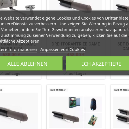
e Website verwendet eigene Cookies und Cookies von Drittanbiete
unsereDienste zu verbessern. Und zeigen Sie Werbung in Bezug a
 Vorlieben, indem Sie Ihre Gewohnheiten analysieren navigation.
 Zustimmung zu seiner Verwendung zu geben, klicken Sie auf die
MARKE:
CAME
MARKE:
CAME
ltfläche Akzeptieren.
TORANTRIEB CAME
DREHTORANTRIEB CAME
SET 
tere Informationen
Anpassen von Cookies
FERNI 4024
ATI A5000A
CA
Preis
Preis
638,00 €
458,00 €
ALLE ABLEHNEN
ICH AKZEPTIERE


In den Warenkorb
In den Warenkorb


auf Lager
auf Lager