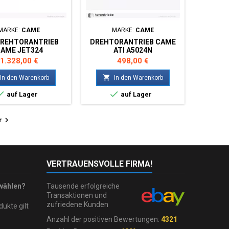
MARKE:
CAME
MARKE:
CAME
DREHTORANTRIEB
DREHTORANTRIEB CAME
AME JET324
ATI A5024N
Preis
Preis
1.328,00 €
498,00 €

In den Warenkorb
In den Warenkorb


auf Lager
auf Lager

r
VERTRAUENSVOLLE FIRMA!
wählen?
Tausende erfolgreiche
Transaktionen und
zufriedene Kunden
dukte gilt
Anzahl der positiven Bewertungen:
4321