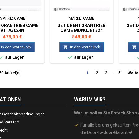
MARKE:
CAME
MARKE:
CAME
TORANTRIEB CAME
SET DREHTORANTRIEB
SET 
ATI A3024N
CAME MONOJET324
C
Preis
Preis
478,00 €
848,00 €


In den Warenkorb
In den Warenkorb


auf Lager
auf Lager
50 Artikel(n)
1
2
3
…
5
Weite
ATIONEN
WARUM WIR?
Warum sollen Sie Botech Shop 
e Geschäftsbedingungen
nd Versand
Für alle bei uns gekauften Pro
done
recht
die Door-to-door-Garantie!
m