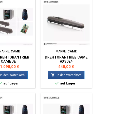
MARKE:
CAME
MARKE:
CAME
DREHTORANTRIEB
DREHTORANTRIEB CAME
CAME JET
AX3024
Preis
Preis
1.098,00 €
448,00 €

In den Warenkorb
In den Warenkorb


auf Lager
auf Lager