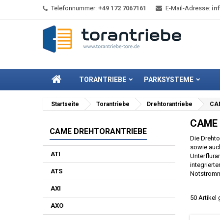
Telefonnummer:
+49 172 7067161
E-Mail-Adresse:
in
TORANTRIEBE
PARKSYSTEME
Startseite
Torantriebe
Drehtorantriebe
CAM
CAME 
CAME DREHTORANTRIEBE
Die Drehto
sowie auch
ATI
Unterflur
integriert
ATS
Notstrommo
AXI
50 Artikel
AXO