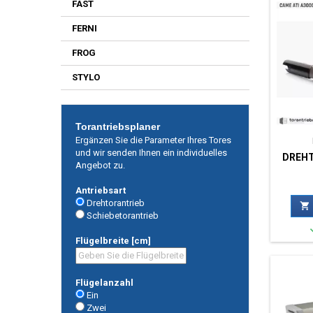
FAST
FERNI
FROG
STYLO
Torantriebsplaner
Ergänzen Sie die Parameter Ihres Tores
und wir senden Ihnen ein individuelles
DREH
Angebot zu.
Antriebsart
Drehtorantrieb

Schiebetorantrieb
Flügelbreite [cm]
Flügelanzahl
Ein
Zwei