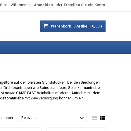

€
Willkommen,
Anmelden
oder
Erstellen Sie ein Konto
shopping_cart
Warenkorb:
0
Artikel - 0,00 €
ügeltore auf den privaten Grundstücken, bei den Siedlungen
er Drehtorantrieben wie Spindelantriebe, Gelenkarmantriebe,
ERNI sowie CAME FAST beinhalten moderne Antriebe mit dem
Flügeltorantriebe mit 24V-Versorgung können um ein



ert nach:
Relevanz