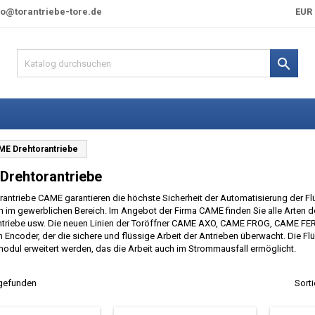
fo@torantriebe-tore.de
EUR 

E Drehtorantriebe
Drehtorantriebe
rantriebe CAME garantieren die höchste Sicherheit der Automatisierung der Fl
 im gewerblichen Bereich. Im Angebot der Firma CAME finden Sie alle Arten d
antriebe usw. Die neuen Linien der Toröffner CAME AXO, CAME FROG, CAME F
en Encoder, der die sichere und flüssige Arbeit der Antrieben überwacht. Die 
dul erweitert werden, das die Arbeit auch im Strommausfall ermöglicht.
 gefunden
Sorti