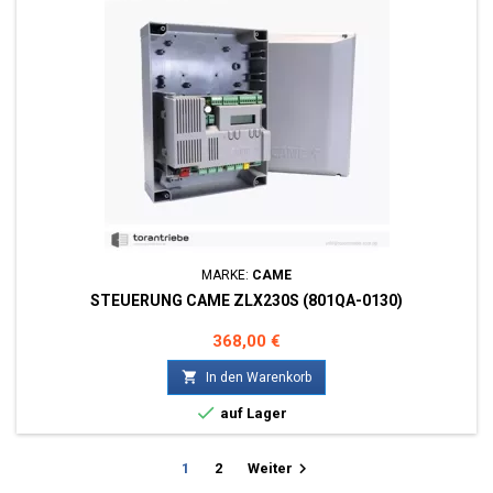
MARKE:
CAME
STEUERUNG CAME ZLX230S (801QA-0130)
Preis
368,00 €

In den Warenkorb

auf Lager

1
2
Weiter