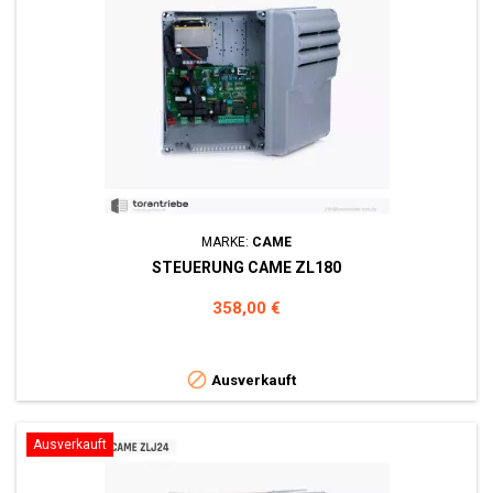
MARKE:
CAME
STEUERUNG CAME ZL180
Preis
358,00 €

Ausverkauft
Ausverkauft