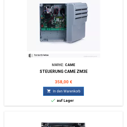
MARKE:
CAME
STEUERUNG CAME ZM3E
Preis
358,00 €

In den Warenkorb

auf Lager