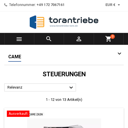

Telefonnummer:
+49 172 7067161
EUR €
0



shopping_cart
CAME
STEUERUNGEN

Relevanz
1 - 12 von 13 Artikel(n)
Ausverkauft