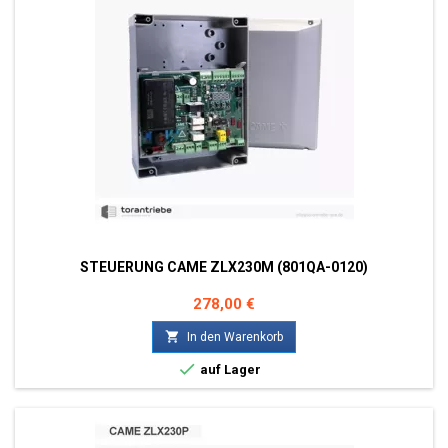
STEUERUNG CAME ZLX230M (801QA-0120)
Preis
278,00 €

In den Warenkorb

auf Lager