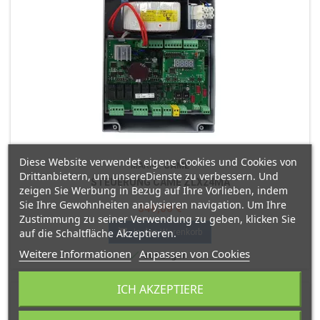
Diese Website verwendet eigene Cookies und Cookies von
MARKE:
CAME
Drittanbietern, um unsereDienste zu verbessern. Und
STEUERUNG CAME ZLX24MA
zeigen Sie Werbung in Bezug auf Ihre Vorlieben, indem
Sie Ihre Gewohnheiten analysieren navigation. Um Ihre
Preis
348,00 €
Zustimmung zu seiner Verwendung zu geben, klicken Sie

auf die Schaltfläche Akzeptieren.
In den Warenkorb
Weitere Informationen
Anpassen von Cookies

auf Lager
ICH AKZEPTIERE