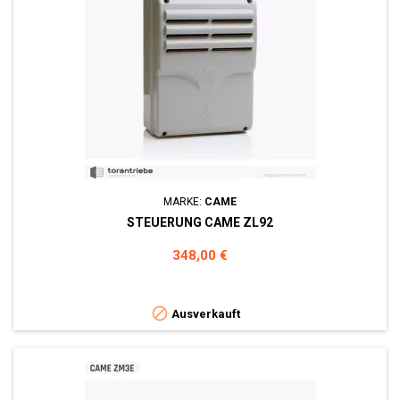
MARKE:
CAME
STEUERUNG CAME ZL92
Preis
348,00 €

Ausverkauft