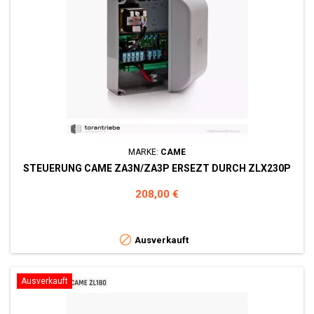
MARKE:
CAME
STEUERUNG CAME ZA3N/ZA3P ERSEZT DURCH ZLX230P
Preis
208,00 €

Ausverkauft
Ausverkauft