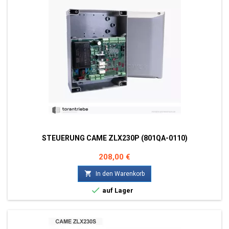
STEUERUNG CAME ZLX230P (801QA-0110)
Preis
208,00 €

In den Warenkorb

auf Lager