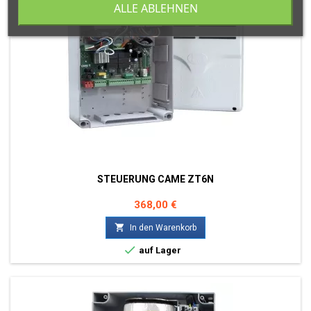
ALLE ABLEHNEN
STEUERUNG CAME ZT6N
Preis
368,00 €

In den Warenkorb

auf Lager