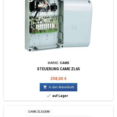
MARKE:
CAME
STEUERUNG CAME ZL65
Preis
258,00 €

In den Warenkorb

auf Lager