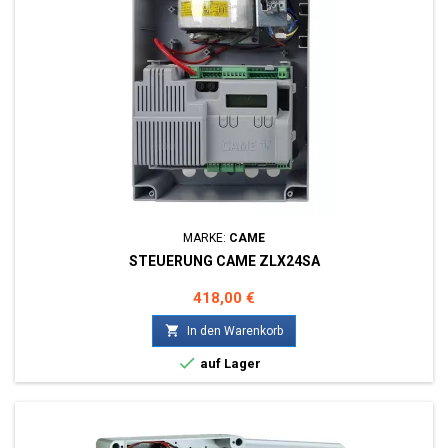
MARKE:
CAME
STEUERUNG CAME ZLX24SA
Preis
418,00 €

In den Warenkorb

auf Lager