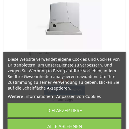
Diese Website verwendet eigene Cookies und Cookies von
MARKE:
NICE
Drittanbietern, um unsereDienste zu verbessern. Und
SCHIEBETORANTRIEB NICE ROX 1000
zeigen Sie Werbung in Bezug auf Ihre Vorlieben, indem
Sie Ihre Gewohnheiten analysieren navigation. Um Ihre
Preis
668,00 €
Zustimmung zu seiner Verwendung zu geben, klicken Sie
auf die Schaltfläche Akzeptieren.

In den Warenkorb
Weitere Informationen
Anpassen von Cookies

auf Lager
ICH AKZEPTIERE
ALLE ABLEHNEN