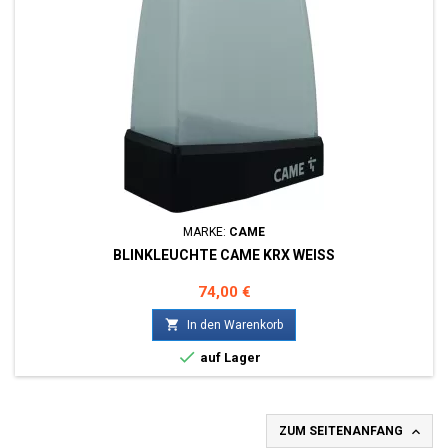
MARKE:
CAME
BLINKLEUCHTE CAME KRX WEISS
Preis
74,00 €

In den Warenkorb

auf Lager

ZUM SEITENANFANG