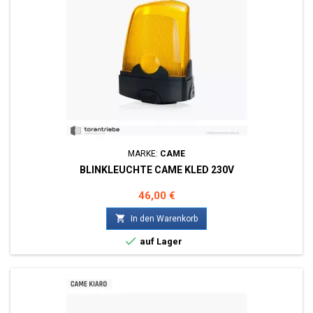
MARKE:
CAME
BLINKLEUCHTE CAME KLED 230V
Preis
46,00 €

In den Warenkorb

auf Lager