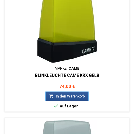
MARKE:
CAME
BLINKLEUCHTE CAME KRX GELB
Preis
74,00 €

In den Warenkorb

auf Lager