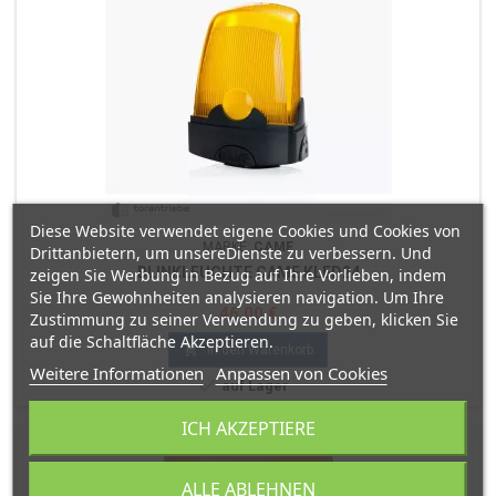
Diese Website verwendet eigene Cookies und Cookies von
MARKE:
CAME
Drittanbietern, um unsereDienste zu verbessern. Und
BLINKLEUCHTE CAME KLED24
zeigen Sie Werbung in Bezug auf Ihre Vorlieben, indem
Sie Ihre Gewohnheiten analysieren navigation. Um Ihre
Preis
46,00 €
Zustimmung zu seiner Verwendung zu geben, klicken Sie
auf die Schaltfläche Akzeptieren.

In den Warenkorb
Weitere Informationen
Anpassen von Cookies

auf Lager
ICH AKZEPTIERE
ALLE ABLEHNEN