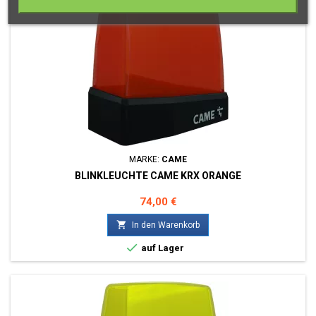
MARKE:
CAME
BLINKLEUCHTE CAME KRX ORANGE
Preis
74,00 €

In den Warenkorb

auf Lager