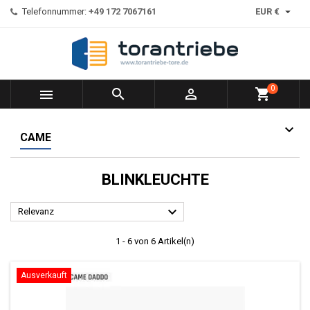

Telefonnummer:
+49 172 7067161
EUR €
0



shopping_cart
CAME
BLINKLEUCHTE

Relevanz
1 - 6 von 6 Artikel(n)
Ausverkauft