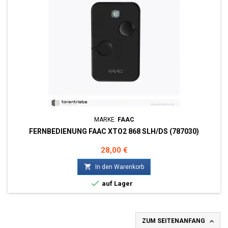
MARKE:
FAAC
FERNBEDIENUNG FAAC XTO2 868 SLH/DS (787030)
Preis
28,00 €

In den Warenkorb

auf Lager

ZUM SEITENANFANG