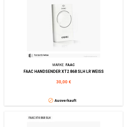
MARKE:
FAAC
FAAC HANDSENDER XT2 868 SLH LR WEISS
Preis
30,00 €

Ausverkauft