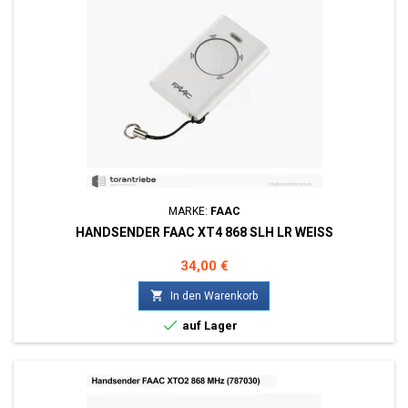
MARKE:
FAAC
HANDSENDER FAAC XT4 868 SLH LR WEISS
Preis
34,00 €

In den Warenkorb

auf Lager