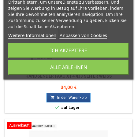
Drittanbietern, um unsereDienste zu verbessern. Und
zeigen Sie Werbung in Bezug auf Ihre Vorlieben, indem
Sie Ihre Gewohnheiten analysieren navigation. Um Ihre
Zustimmung zu seiner Verwendung zu geben, klicken Sie
auf die Schaltfläche Akzeptieren.
Weitere Informationen
Anpassen von Cookies
ICH AKZEPTIERE
ALLE ABLEHNEN
MARKE:
FAAC
HANDSENDER FAAC XT4 433 SLH LR WEISS
Preis
34,00 €

In den Warenkorb

auf Lager
Ausverkauft