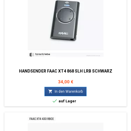
HANDSENDER FAAC XT4 868 SLH LRB SCHWARZ
Preis
34,00 €

In den Warenkorb

auf Lager