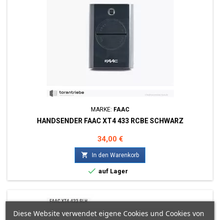
MARKE:
FAAC
HANDSENDER FAAC XT4 433 RCBE SCHWARZ
Preis
34,00 €

In den Warenkorb

auf Lager
Diese Website verwendet eigene Cookies und Cookies von