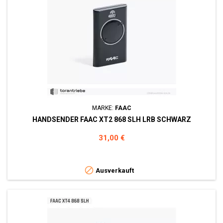
MARKE:
FAAC
HANDSENDER FAAC XT2 868 SLH LRB SCHWARZ
Preis
31,00 €

Ausverkauft