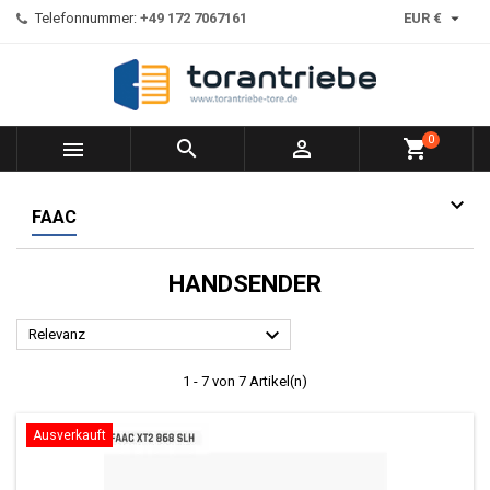

Telefonnummer:
+49 172 7067161
EUR €
0



shopping_cart
FAAC
HANDSENDER

Relevanz
1 - 7 von 7 Artikel(n)
Ausverkauft