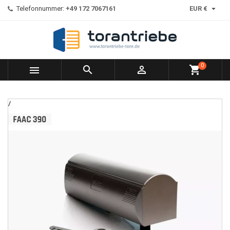

Telefonnummer:
+49 172 7067161
EUR €
0



shopping_cart
/