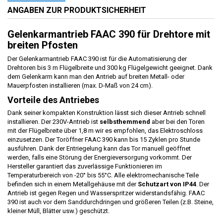
ANGABEN ZUR PRODUKTSICHERHEIT
Gelenkarmantrieb FAAC 390 für Drehtore mit
breiten Pfosten
Der Gelenkarmantrieb FAAC 390 ist für die Automatisierung der
Drehtoren bis 3 m Flügelbreite und 300 kg Flügelgewicht geeignet. Dank
dem Gelenkarm kann man den Antrieb auf breiten Metall- oder
Mauerpfosten installieren (max. D-Maß von 24 cm).
Vorteile des Antriebes
Dank seiner kompakten Konstruktion lässt sich dieser Antrieb schnell
installieren. Der 230V-Antrieb ist
selbsthemmend
aber bei den Toren
mit der Flügelbreite über 1,8 m wir es empfohlen, das Elektroschloss
einzusetzen. Der Toröffner FAAC 390 kann bis 15 Zyklen pro Stunde
ausführen. Dank der Entriegelung kann das Tor manuell geöffnet
werden, falls eine Störung der Energieversorgung vorkommt. Der
Hersteller garantiert das zuverlässige Funktionieren im
Temperaturbereich von -20° bis 55°C. Alle elektromechanische Teile
befinden sich in einem Metallgehäuse mit der
Schutzart von IP44
. Der
Antrieb ist gegen Regen und Wasserspritzer widerstandsfähig. FAAC
390 ist auch vor dem Sanddurchdringen und größeren Teilen (z.B. Steine,
kleiner Müll, Blätter usw.) geschützt.