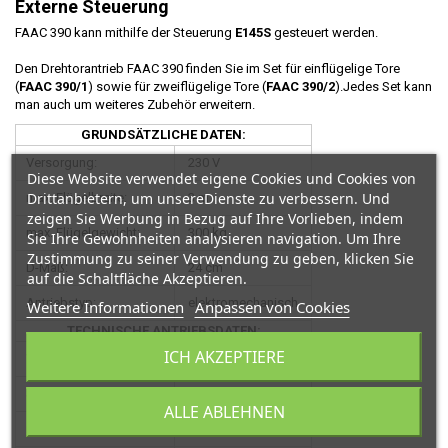
Externe Steuerung
FAAC 390 kann mithilfe der Steuerung
E145S
gesteuert werden.
Den Drehtorantrieb FAAC 390 finden Sie im Set für einflügelige Tore
(
FAAC 390/1
) sowie für zweiflügelige Tore (
FAAC 390/2
).Jedes Set kann
man auch um weiteres Zubehör erweitern.
GRUNDSÄTZLICHE DATEN:
Versorgung:
230 V
Diese Website verwendet eigene Cookies und Cookies von
Drittanbietern, um unsereDienste zu verbessern. Und
max. Flügelbreite:
3 m
zeigen Sie Werbung in Bezug auf Ihre Vorlieben, indem
max. Flügelgewicht:
300 kg
Sie Ihre Gewohnheiten analysieren navigation. Um Ihre
Zustimmung zu seiner Verwendung zu geben, klicken Sie
D-Maß:
24 cm
auf die Schaltfläche Akzeptieren.
Antriebstyp:
elektromechanisch
Weitere Informationen
Anpassen von Cookies
TECHNISCHE ANTRIEBSDATEN:
ICH AKZEPTIERE
Versorgung:
230V /230 V
Stromaufnahme:
1,2 A
ALLE ABLEHNEN
max. Leistung:
280 W