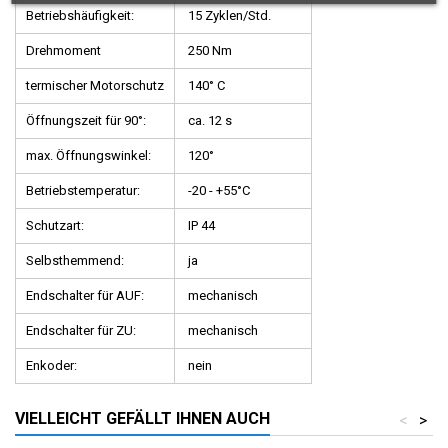
Betriebshäufigkeit:
15 Zyklen/Std.
Drehmoment
250 Nm
termischer Motorschutz
140° C
Öffnungszeit für 90°:
ca. 12 s
max. Öffnungswinkel:
120°
Betriebstemperatur:
-20 - +55°C
Schutzart:
IP 44
Selbsthemmend:
ja
Endschalter für AUF:
mechanisch
Endschalter für ZU:
mechanisch
Enkoder:
nein
VIELLEICHT GEFÄLLT IHNEN AUCH
<
>