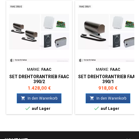
MARKE:
FAAC
MARKE:
FAAC
SET DREHTORANTRIEB FAAC
SET DREHTORANTRIEB FAAC
390/2
390/1
Preis
Preis
1.428,00 €
918,00 €


In den Warenkorb
In den Warenkorb


auf Lager
auf Lager