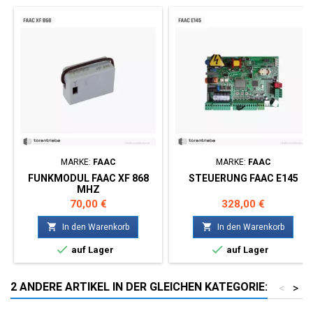
MARKE:
FAAC
MARKE:
FAAC
FUNKMODUL FAAC XF 868
STEUERUNG FAAC E145
MHZ
Preis
Preis
70,00 €
328,00 €


In den Warenkorb
In den Warenkorb


auf Lager
auf Lager
2 ANDERE ARTIKEL IN DER GLEICHEN KATEGORIE:
<
>