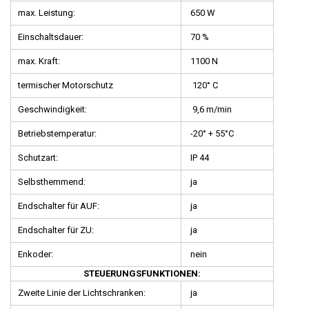
max. Leistung:
650 W
Einschaltsdauer:
70 %
max. Kraft:
1100 N
termischer Motorschutz
120° C
Geschwindigkeit:
9,6 m/min
Betriebstemperatur:
-20° + 55°C
Schutzart:
IP 44
Selbsthemmend:
ja
Endschalter für AUF:
ja
Endschalter für ZU:
ja
Enkoder:
nein
STEUERUNGSFUNKTIONEN:
Zweite Linie der Lichtschranken:
ja