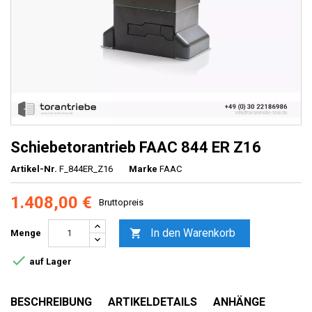
Schiebetorantrieb FAAC 844 ER Z16
Artikel-Nr.
F_844ER_Z16
Marke
FAAC
1.408,00 €
Bruttopreis
In den Warenkorb

Menge

auf Lager
BESCHREIBUNG
ARTIKELDETAILS
ANHÄNGE