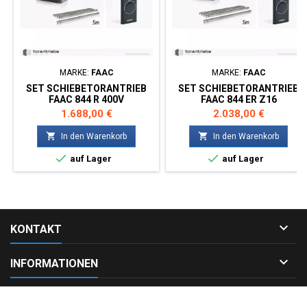
MARKE:
FAAC
MARKE:
FAAC
SET SCHIEBETORANTRIEB
SET SCHIEBETORANTRIEB
FAAC 844 R 400V
FAAC 844 ER Z16
Preis
Preis
1.688,00 €
2.038,00 €


In den Warenkorb
In den Warenkorb


auf Lager
auf Lager

KONTAKT

INFORMATIONEN