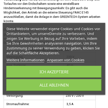
Torlaufes vor den Endschaltern sowie eine einstellbare
Hinderniserkennung mit Bewegungsumkehr. Es gibt auch die
Möglichkeit, den Antrieb an die externe Steuerung FAAC E145
anzuschließen, damit die Anlage in dem GREENTECH-System arbeiten
könnte.
Diese Website verwendet eigene Cookies und Cookies von
Der Schiebetorantrieb wird zusammen mit dem Zahnrad Z 16, Modul 4
Drittanbietern, um unsereDienste zu verbessern. Und
geliefert. Für den Antrieb wird die Stahlzahnstange empfohlen. Im
zeigen Sie Werbung in Bezug auf Ihre Vorlieben, indem
unseren Online-Shop finden Sie den Antrieb auch im Set mit
Sie Ihre Gewohnheiten analysieren navigation. Um Ihre
Grundzubehör -
Set FAAC 844 ER Z16
.
Zustimmung zu seiner Verwendung zu geben, klicken Sie
GRUNDSÄTZLICHE DATEN:
auf die Schaltfläche Akzeptieren.
Versorgung:
230 V
Weitere Informationen
Anpassen von Cookies
max. Torlänge:
40 m
ICH AKZEPTIERE
max. Flügelgewicht:
1.800 kg
Antriebstyp:
elektromechanisch
ALLE ABLEHNEN
TECHNISCHE ANTRIEBSDATEN:
Versorgung:
230 V / 230 V
Stromaufnahme:
3,5 A