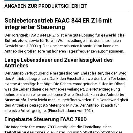
ANGABEN ZUR PRODUKTSICHERHEIT
Schiebetorantrieb FAAC 844 ER Z16 mit
integrierter Steuerung
Der Torantrieb FAAC 844 ER Z16 ist eine gute Lösung für
gewerbliche
Schiebetore
sowie für Tore in Wohnsiedlungen mit dem maximalen
Gewicht von 1.800 kg. Dank seiner robusten Konstruktion kann der
Antrieb die großen Tore mit höheren Tagesfrequenzen automatisieren.
Lange Lebensdauer und Zuverlässigkeit des
Antriebes
Der Antrieb verfügt über die
magnetischen Endschalter
, die den Weg
des Antriebes begrenzen. Dank den Enschaltern werden beim Tor keine
externe Anschläge benötigt. Die Scheckenradgetriebe läufen im Ölbad,
was die Lebensdauer des Antriebes verlängert. Die Notentriegelung
befindet sich an einer erreichbaren Stelle. Deshalb kann der Antrieb
bei
Stromausfall
sehr leicht manuell geöffnet werden. Die Geschwindigkeit
des Antriebes beträgt 9,5 Meter pro Minute. Der Antrieb ist auch für
intensive Arbeit geeignet (Einschaltsdauer von 70%).
Eingebaute Steuerung FAAC 780D
Die integrierte Steuerung 780D ermöglicht die Einstellung einer
Teilöffnung des Tores
, die Einstellung von Soft-Start/Soft-Stop des