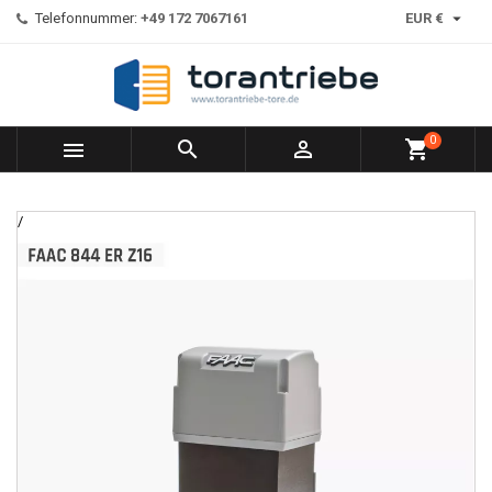

Telefonnummer:
+49 172 7067161
EUR €
0



shopping_cart
/