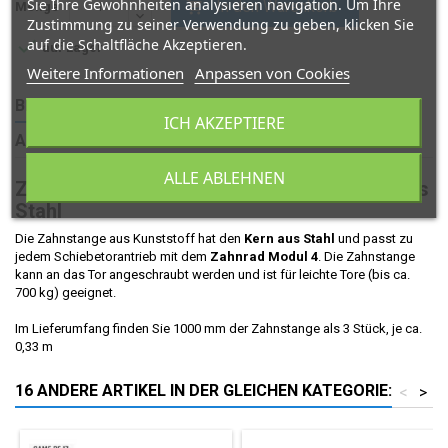
Sie Ihre Gewohnheiten analysieren navigation. Um Ihre
In den Warenkorb

Menge
Zustimmung zu seiner Verwendung zu geben, klicken Sie

auf die Schaltfläche Akzeptieren.
auf Lager
Weitere Informationen
Anpassen von Cookies
BESCHREIBUNG
ARTIKELDETAILS
ICH AKZEPTIERE
ANGABEN ZUR PRODUKTSICHERHEIT
ALLE ABLEHNEN
Zahnstange aus Kunststoff mit dem Kern aus
Stahl
Die Zahnstange aus Kunststoff hat den
Kern aus Stahl
und passt zu
jedem Schiebetorantrieb mit dem
Zahnrad Modul 4
. Die Zahnstange
kann an das Tor angeschraubt werden und ist für leichte Tore (bis ca.
700 kg) geeignet.
Im Lieferumfang finden Sie 1000 mm der Zahnstange als 3 Stück, je ca.
0,33 m
16 ANDERE ARTIKEL IN DER GLEICHEN KATEGORIE:
<
>