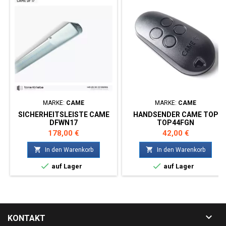
MARKE:
CAME
MARKE:
CAME
SICHERHEITSLEISTE CAME
HANDSENDER CAME TOP
DFWN17
TOP44FGN
Preis
Preis
178,00 €
42,00 €


In den Warenkorb
In den Warenkorb


auf Lager
auf Lager

KONTAKT