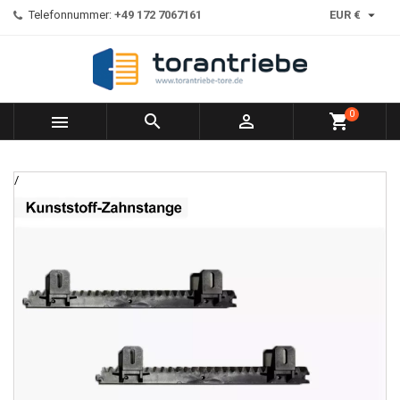

Telefonnummer:
+49 172 7067161
EUR €
0



shopping_cart
/