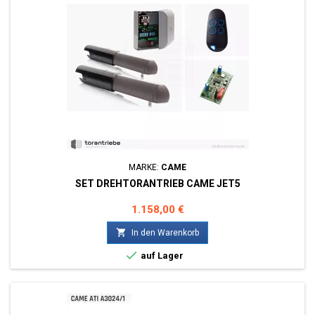
MARKE:
CAME
SET DREHTORANTRIEB CAME JET5
Preis
1.158,00 €

In den Warenkorb

auf Lager