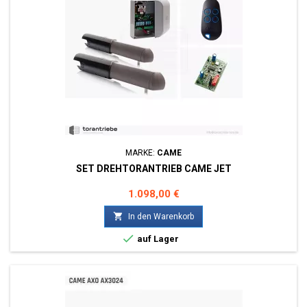
MARKE:
CAME
SET DREHTORANTRIEB CAME JET
Preis
1.098,00 €

In den Warenkorb

auf Lager