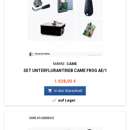
MARKE:
CAME
SET UNTERFLURANTRIEB CAME FROG AE/1
Preis
1.028,00 €

In den Warenkorb

auf Lager