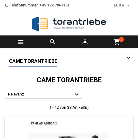

Telefonnummer:
+49 172 7067161
EUR €
0



shopping_cart
CAME TORANTRIEBE
CAME TORANTRIEBE

Relevanz
1 - 12 von 38 Artikel(n)