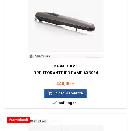
MARKE:
CAME
DREHTORANTRIEB CAME AX3024
Preis
448,00 €

In den Warenkorb

auf Lager
Ausverkauft