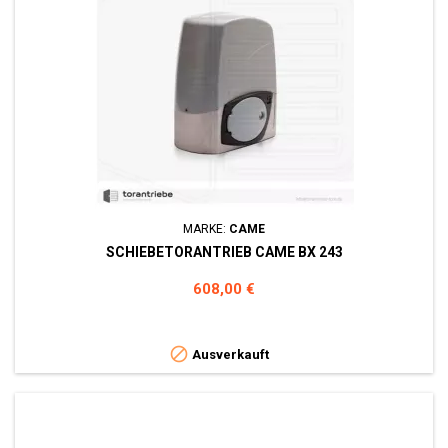
MARKE:
CAME
SCHIEBETORANTRIEB CAME BX 243
Preis
608,00 €

Ausverkauft