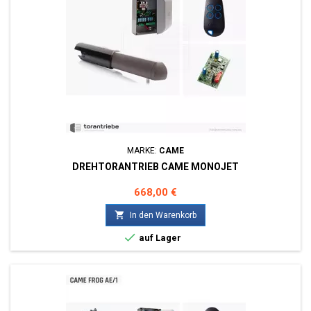
MARKE:
CAME
DREHTORANTRIEB CAME MONOJET
Preis
668,00 €

In den Warenkorb

auf Lager