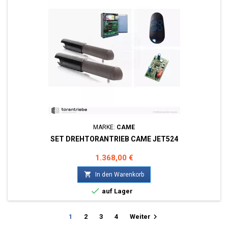
MARKE:
CAME
SET DREHTORANTRIEB CAME JET524
Preis
1.368,00 €

In den Warenkorb

auf Lager

1
2
3
4
Weiter