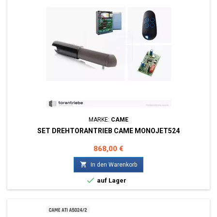
MARKE:
CAME
SET DREHTORANTRIEB CAME MONOJET524
Preis
868,00 €

In den Warenkorb

auf Lager