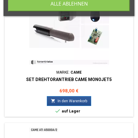
ALLE ABLEHNEN
MARKE:
CAME
SET DREHTORANTRIEB CAME MONOJET5
Preis
698,00 €

In den Warenkorb

auf Lager