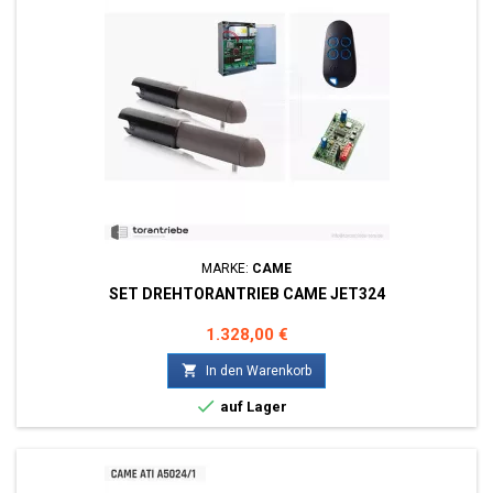
MARKE:
CAME
SET DREHTORANTRIEB CAME JET324
Preis
1.328,00 €

In den Warenkorb

auf Lager