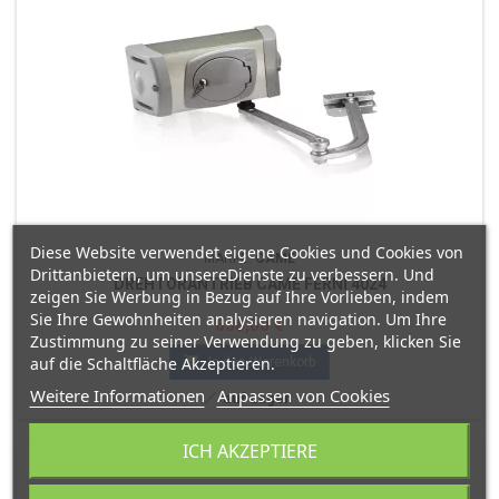
Diese Website verwendet eigene Cookies und Cookies von
MARKE:
CAME
Drittanbietern, um unsereDienste zu verbessern. Und
DREHTORANTRIEB CAME FERNI 4024
zeigen Sie Werbung in Bezug auf Ihre Vorlieben, indem
Sie Ihre Gewohnheiten analysieren navigation. Um Ihre
Preis
638,00 €
Zustimmung zu seiner Verwendung zu geben, klicken Sie

auf die Schaltfläche Akzeptieren.
In den Warenkorb
Weitere Informationen
Anpassen von Cookies

auf Lager
ICH AKZEPTIERE