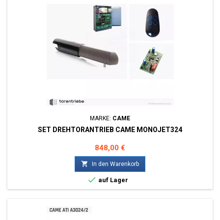
MARKE:
CAME
SET DREHTORANTRIEB CAME MONOJET324
Preis
848,00 €

In den Warenkorb

auf Lager