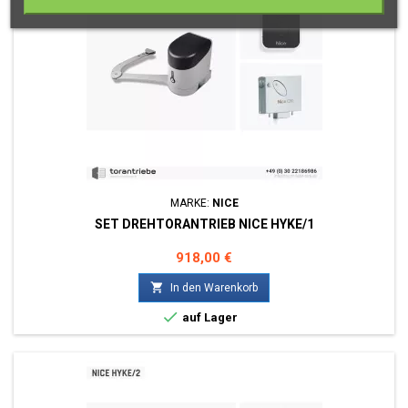
MARKE:
NICE
SET DREHTORANTRIEB NICE HYKE/1
Preis
918,00 €

In den Warenkorb

auf Lager