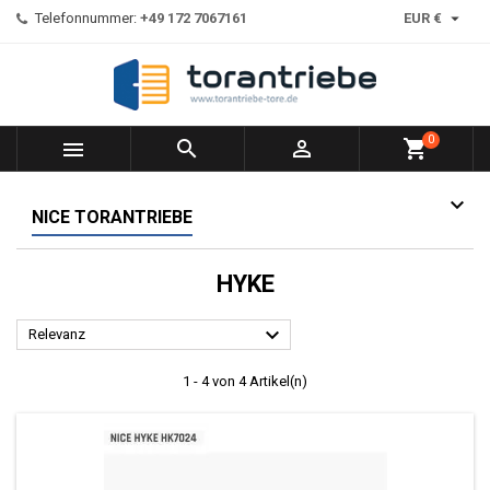

Telefonnummer:
+49 172 7067161
EUR €
0



shopping_cart
NICE TORANTRIEBE
HYKE

Relevanz
1 - 4 von 4 Artikel(n)