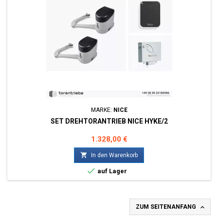
MARKE:
NICE
SET DREHTORANTRIEB NICE HYKE/2
Preis
1.328,00 €

In den Warenkorb

auf Lager

ZUM SEITENANFANG