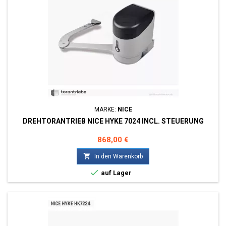
MARKE:
NICE
DREHTORANTRIEB NICE HYKE 7024 INCL. STEUERUNG
Preis
868,00 €

In den Warenkorb

auf Lager