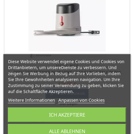
Diese Website verwendet eigene Cookies und Cookies von
MARKE:
NICE
Drittanbietern, um unsereDienste zu verbessern. Und
DREHTORANTRIEB NICE HYKE 7224 OHNE STEUERUNG
zeigen Sie Werbung in Bezug auf Ihre Vorlieben, indem
Sie Ihre Gewohnheiten analysieren navigation. Um Ihre
Preis
478,00 €
Zustimmung zu seiner Verwendung zu geben, klicken Sie
auf die Schaltfläche Akzeptieren.

In den Warenkorb
Weitere Informationen
Anpassen von Cookies

auf Lager
ICH AKZEPTIERE
ALLE ABLEHNEN