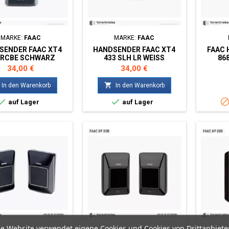
MARKE:
FAAC
MARKE:
FAAC
SENDER FAAC XT4
HANDSENDER FAAC XT4
FAAC 
 RCBE SCHWARZ
433 SLH LR WEISS
868
Preis
Preis
34,00 €
34,00 €

In den Warenkorb
In den Warenkorb


auf Lager
auf Lager
e Website verwendet eigene Cookies und Cookies von Drittanbiete