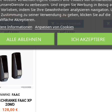
MARKE:
FAAC
MARKE:
FAAC
unsereDienste zu verbessern. Und zeigen Sie Werbung in Bezug a
TSCHRANKE FAAC
LICHTSCHRANKE FAAC
LICH
 Vorlieben, indem Sie Ihre Gewohnheiten analysieren navigation.
XP30
XP30B
 Zustimmung zu seiner Verwendung zu geben, klicken Sie auf die
Preis
Preis
108,00 €
108,00 €
ltfläche Akzeptieren.


In den Warenkorb
In den Warenkorb
tere Informationen
Anpassen von Cookies


auf Lager
auf Lager
ALLE ABLEHNEN
ICH AKZEPTIERE
MARKE:
FAAC
SCHRANKE FAAC XP
20WD
Preis
128,00 €