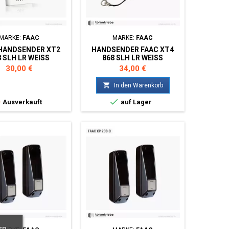
MARKE:
FAAC
MARKE:
FAAC
HANDSENDER XT2
HANDSENDER FAAC XT4
 SLH LR WEISS
868 SLH LR WEISS
Preis
Preis
30,00 €
34,00 €

In den Warenkorb


Ausverkauft
auf Lager
rn,