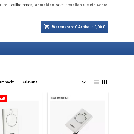

€
Willkommen,
Anmelden
oder
Erstellen Sie ein Konto
shopping_cart
Warenkorb:
0
Artikel - 0,00 €



ert nach:
Relevanz
uft