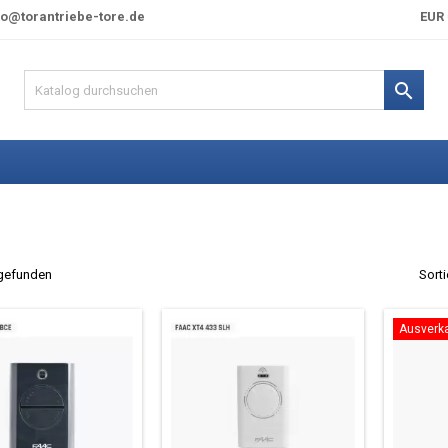
fo@torantriebe-tore.de
EUR 

 gefunden
Sorti
Ausverka