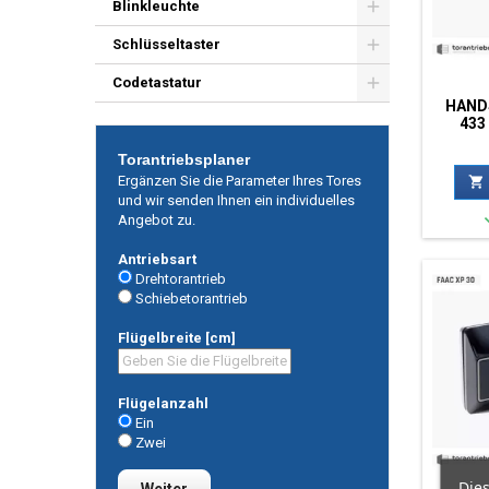
Blinkleuchte
Schlüsseltaster
Codetastatur
HAND
433
Torantriebsplaner
Ergänzen Sie die Parameter Ihres Tores

und wir senden Ihnen ein individuelles
Angebot zu.
Antriebsart
Drehtorantrieb
Schiebetorantrieb
Flügelbreite [cm]
Flügelanzahl
Ein
Zwei
Dies