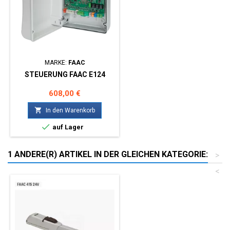
MARKE:
FAAC
STEUERUNG FAAC E124
Preis
608,00 €

In den Warenkorb

auf Lager
1 ANDERE(R) ARTIKEL IN DER GLEICHEN KATEGORIE:
>
<