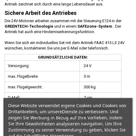
Antrieb zeichnet sich durch eine lange Lebensdauer aus.
Sichere Arbeit des Antriebes
Die 24V-Motoren arbeiten zusammen mit der Steuerung E124 in der
GREENTECH-Technologie
und in einem
SAFEzone-System
. Der
Antrieb hat auch eine Hinderniserkennungsfunktion.
Wenn Sie sich ein individuelles Set mit dem Antrieb FAAC 415 LS 24V
wünschen, kontaktieren Sie uns per E-Mail oder telefonisch.
GRUNDSÄTZLICHE DATEN:
Versorgung:
24 V
max. Flügelbreite:
3 m
max. Flügelgewicht:
300 kg
D-Maß:
7 cm
Diese Website verwendet eigene Cookies und Cookies von
Antriebstyp:
elektromechanisch
Drittanbietern, um unsereDienste zu verbessern. Und
TECHNISCHE ANTRIEBSDATEN:
zeigen Sie Werbung in Bezug auf Ihre Vorlieben, indem
Sie Ihre Gewohnheiten analysieren navigation. Um Ihre
Versorgung:
230V /24 V
Zustimmung zu seiner Verwendung zu geben, klicken Sie
auf die Schaltfläche Akzeptieren.
Stromaufnahme:
3 A