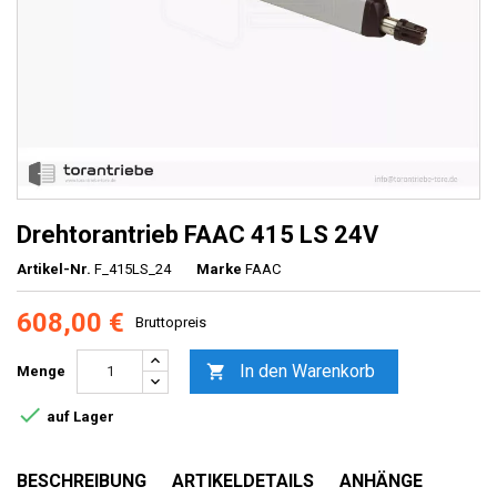
Drehtorantrieb FAAC 415 LS 24V
Artikel-Nr.
F_415LS_24
Marke
FAAC
608,00 €
Bruttopreis
In den Warenkorb

Menge

auf Lager
BESCHREIBUNG
ARTIKELDETAILS
ANHÄNGE