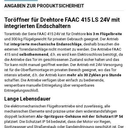
ANGABEN ZUR PRODUKTSICHERHEIT
Toröffner für Drehtore FAAC 415 LS 24V mit
integrierten Endschaltern
Torantrieb der Serie FAAC 415 24V ist für Drehtore
bis 3 m Flügelbreite
und 300 kg Flügelgewicht für privaten Gebrauch geeignet. Der Antrieb
hat
integrierte mechanische Endanschläge
, deshalb brauchen die
externen Torendanschläge nicht montiert zu werden. Die Antriebe FAAC
415 sind
selbsthemmend
, d.h. es wird kein Elektroschloss benötigt, da
die Antriebe das Tor im geschlossenen Zustand sicher halten und das
Tor kann nicht manuel geöffnet werden. Der Antrieb mit 24V-Versorgung
ist für die Oberflurmontage im privaten Bereich geeignet, wo das Tor
intensiv arbeitet, d.h. der Antrieb kann
mehr als 30 Zyklen pro Stunde
schaffen. Die Antriebe verfügen über einfach zu bedienende,
versperrbare manuelle Entriegelung über versperrbares
Entriegelungsschloß.
Lange Lebensdauer
Die elektromechanischen Flügeltorantriebe sind zuverlässig, alle
mechanischen Elemente sind präzise unter dem widerstandsfähigen
doppelt lackiertem
Alu-Spritzguss-Gehäuse mit der Schutzart IP 54
platziert. Die Schutzart IP 54 bedeutet, dass der Motor vor Regen,
Spritzwasser und Straßenstaub oder Sandeindringung geschützt ist. Der