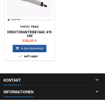
MARKE:
FAAC
DREHTORANTRIEB FAAC 415
24V
Preis
558,00 €

In den Warenkorb

auf Lager

KONTAKT

INFORMATIONEN