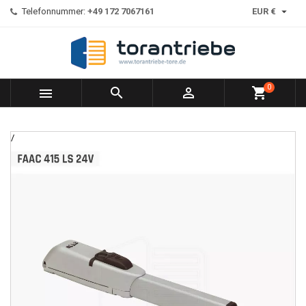

Telefonnummer:
+49 172 7067161
EUR €
0



shopping_cart
/