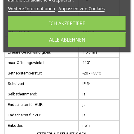
Weitere Informationen
Anpassen von Cookies
max. Leistung:
70 W
Betriebshäufigkeit:
100 %
ICH AKZEPTIERE
max. Zugkraft
2800 N
ALLE ABLEHNEN
termischer Motorschutz
-
Lineare Geschwindigkeit:
1,6 cm/s
max. Öffnungswinkel:
110°
Betriebstemperatur:
-20 - +55°C
Schutzart:
IP 54
Selbsthemmend:
ja
Endschalter für AUF:
ja
Endschalter für ZU:
ja
Enkoder:
nein
STEUERUNGSFUNKTIONEN: