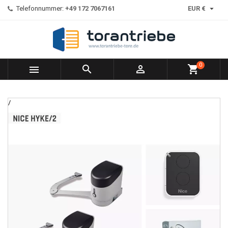

Telefonnummer:
+49 172 7067161
EUR €
0



shopping_cart
/