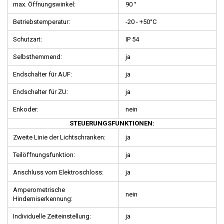
max. Öffnungswinkel:
90 °
Betriebstemperatur:
-20 - +50°C
Schutzart:
IP 54
Selbsthemmend:
ja
Endschalter für AUF:
ja
Endschalter für ZU:
ja
Enkoder:
nein
STEUERUNGSFUNKTIONEN:
Zweite Linie der Lichtschranken:
ja
Teilöffnungsfunktion:
ja
Anschluss vom Elektroschloss:
ja
Amperometrische
nein
Hinderniserkennung:
Individuelle Zeiteinstellung:
ja