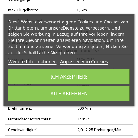
max. Flügelbreite:
3,5 m
max. Flügelgewicht:
330 kg
Diese Website verwendet eigene Cookies und Cookies von
Drittanbietern, um unsereDienste zu verbessern. Und
D-Maß:
40 cm
zeigen Sie Werbung in Bezug auf Ihre Vorlieben, indem
Sie Ihre Gewohnheiten analysieren navigation. Um Ihre
Antriebstyp:
elektromechanisch
Zustimmung zu seiner Verwendung zu geben, klicken Sie
TECHNISCHE ANTRIEBSDATEN:
auf die Schaltfläche Akzeptieren.
Versorgung:
230V /24 V
Weitere Informationen
Anpassen von Cookies
Stromaufnahme:
1,5 A (HK7024); 6 A (HK7224)
ICH AKZEPTIERE
300 W (HK7024); 140 W
max. Leistung:
(HK7224)
ALLE ABLEHNEN
Betriebshäufigkeit:
40 Zyklen/Stunde
Drehmoment:
500 Nm
termischer Motorschutz
140° C
Geschwindigkeit:
2,0 - 2,25 Drehungen/Min