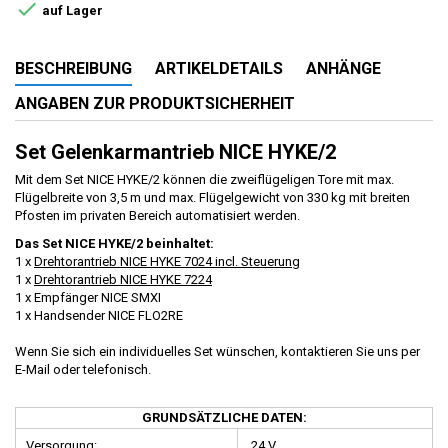

auf Lager
BESCHREIBUNG
ARTIKELDETAILS
ANHÄNGE
ANGABEN ZUR PRODUKTSICHERHEIT
Set Gelenkarmantrieb NICE HYKE/2
Mit dem Set NICE HYKE/2 können die zweiflügeligen Tore mit max.
Flügelbreite von 3,5 m und max. Flügelgewicht von 330 kg mit breiten
Pfosten im privaten Bereich automatisiert werden.
Das Set NICE HYKE/2 beinhaltet:
1 x
Drehtorantrieb NICE HYKE 7024 incl. Steuerung
1 x
Drehtorantrieb NICE HYKE 7224
1 x Empfänger NICE SMXI
1 x Handsender NICE FLO2RE
Wenn Sie sich ein individuelles Set wünschen, kontaktieren Sie uns per
E-Mail oder telefonisch.
GRUNDSÄTZLICHE DATEN:
Versorgung:
24 V