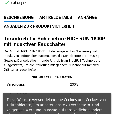

auf Lager
BESCHREIBUNG
ARTIKELDETAILS
ANHÄNGE
ANGABEN ZUR PRODUKTSICHERHEIT
Torantrieb für Schiebetore NICE RUN 1800P
mit induktiven Endschalter
Der Antrieb NICE RUN 1800P mit der eingebauten Steuerung und
induktiven Endschalter automatisiert die Schiebetore bis 1.800 kg
Gewicht. Der selbsthemmende Antrieb ist in BlueBUS Technologie
ausgestattet, um die Steuerung mit ganzem Zubehör nur mit zwei
Drähten anzuschließen.
GRUNDSÄTZLICHE DATEN:
Versorgung:
230 V
max. Torlänge:
-
Diese Website verwendet eigene Cookies und Cookies von
max. Flügelgewicht:
1.800 kg
Drittanbietern, um unsereDienste zu verbessern. Und
zeigen Sie Werbung in Bezug auf Ihre Vorlieben, indem
Antriebstyp:
elektromechanisch