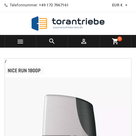

Telefonnummer:
+49 172 7067161
EUR €
0



shopping_cart
/