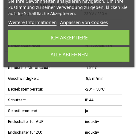
Sie Ihre Gewohnheiten analysieren navigation. Um Ihre
TECHNISCHE ANTRIEBSDATEN:
Zustimmung zu seiner Verwendung zu geben, klicken Sie
auf die Schaltfläche Akzeptieren.
Versorgung:
230 V / 230 V
Weitere Informationen
Anpassen von Cookies
Stromaufnahme:
3,0 A
max. Leistung:
700 W
ICH AKZEPTIERE
Betriebshäufigkeit:
200 Zyklen/Tag
ALLE ABLEHNEN
Schubkraft:
1110 N
termischer Motorschutz
140° C
Geschwindigkeit:
8,5 m/min
Betriebstemperatur:
-20° + 50°C
Schutzart:
IP 44
Selbsthemmend:
ja
Endschalter für AUF:
induktiv
Endschalter für ZU:
induktiv