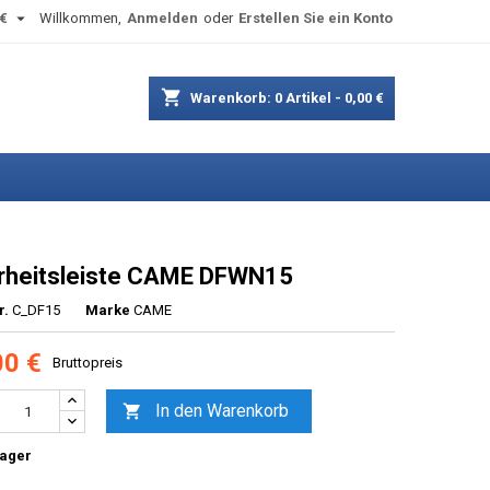

€
Willkommen,
Anmelden
oder
Erstellen Sie ein Konto
shopping_cart
Warenkorb:
0
Artikel - 0,00 €
rheitsleiste CAME DFWN15
r.
C_DF15
Marke
CAME
00 €
Bruttopreis
In den Warenkorb

Lager