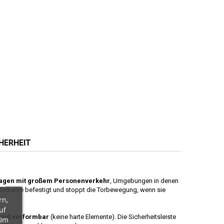
HERHEIT
nlagen mit großem Personenverkehr
, Umgebungen in denen
 Torkante befestigt und stoppt die Torbewegung, wenn sie
rn,
uf
 und verformbar
(keine harte Elemente). Die Sicherheitsleiste
 Um