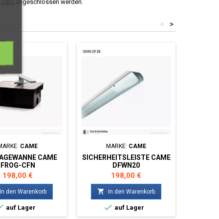
n DBS
angeschlossen werden.
<
>
MARKE:
CAME
MARKE:
CAME
M
AGEWANNE CAME
SICHERHEITSLEISTE CAME
MONTA
FROG-CFN
DFWN20
Preis
Preis
198,00 €
198,00 €


In den Warenkorb
In den Warenkorb


auf Lager
auf Lager