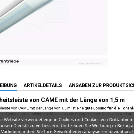
EIBUNG
ARTIKELDETAILS
ANGABEN ZUR PRODUKTSIC
heitsleiste von CAME mit der Länge von 1,5 m
sleiste von CAME mit der Länge von 1,5 m ist eine gute Lösung
für die Tora
der, Senioren oder behinderte Menschen die Anlage nutzen. Die Leiste wird an
e Website verwendet eigene Cookies und Cookies von Drittanbiete
d.
unsereDienste zu verbessern. Und zeigen Sie Werbung in Bezug a
reagiert schon bei geringem Druck
und ist über die ganze Länge
flexibel
 Vorlieben, indem Sie Ihre Gewohnheiten analysieren navigation.