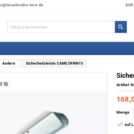
fo@torantriebe-tore.de
EUR 

Andere
Sicherheitsleiste CAME DFWN15
Siche
Artikel-N
168,
Menge

auf 