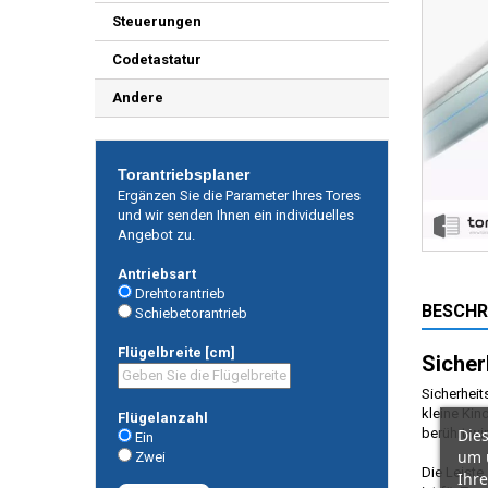
Steuerungen
Codetastatur
Andere
Torantriebsplaner
Ergänzen Sie die Parameter Ihres Tores
und wir senden Ihnen ein individuelles
Angebot zu.
Antriebsart
Drehtorantrieb
BESCHR
Schiebetorantrieb
Flügelbreite [cm]
Sicher
Sicherheit
kleine Kin
Flügelanzahl
Dies
berührt wir
Ein
um 
Zwei
Die Leiste
Ihre