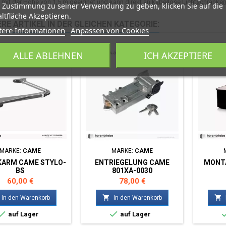
re mit der Höhe von 1,5 m geeignet und kann direkt an
kabellose Lichtschranke
 Zustimmung zu seiner Verwendung zu geben, klicken Sie auf die
ltfläche Akzeptieren.
RE ARTIKEL IN DER GLEICHEN KATEGORIE:
tere Informationen
Anpassen von Cookies
ALLE ABLEHNEN
ICH AKZEPTIERE
MARKE:
CAME
MARKE:
CAME
KARM CAME STYLO-
ENTRIEGELUNG CAME
MONT
BS
801XA-0030
Preis
Preis
60,00 €
78,00 €


In den Warenkorb
In den Warenkorb


auf Lager
auf Lager