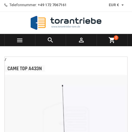

Telefonnummer:
+49 172 7067161
EUR €
0



shopping_cart
/