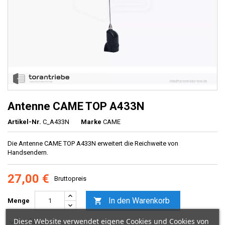
Antenne CAME TOP A433N
Artikel-Nr.
C_A433N
Marke
CAME
Die Antenne CAME TOP A433N erweitert die Reichweite von
Handsendern.
27,00 €
Bruttopreis
In den Warenkorb

Menge

Diese Website verwendet eigene Cookies und Cookies von
auf Lager