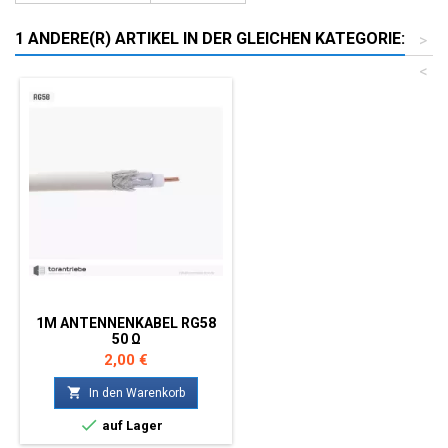
1 ANDERE(R) ARTIKEL IN DER GLEICHEN KATEGORIE:
>
<
1M ANTENNENKABEL RG58
50 Ω
Preis
2,00 €

In den Warenkorb

auf Lager