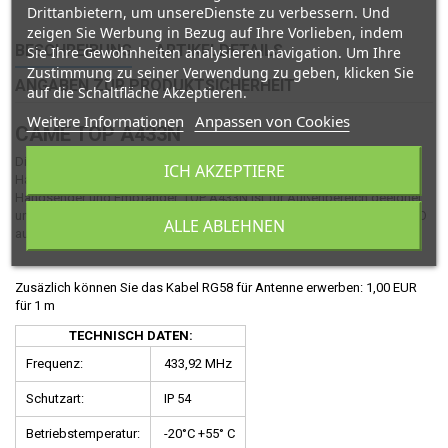
Drittanbietern, um unsereDienste zu verbessern. Und
zeigen Sie Werbung in Bezug auf Ihre Vorlieben, indem
BESCHREIBUNG
ARTIKELDETAILS
Sie Ihre Gewohnheiten analysieren navigation. Um Ihre
Zustimmung zu seiner Verwendung zu geben, klicken Sie
ANGABEN ZUR PRODUKTSICHERHEIT
auf die Schaltfläche Akzeptieren.
Weitere Informationen
Anpassen von Cookies
CAME TOP A433N
Die Antenne CAME TOP A433N erweitert die Reichweite von
ICH AKZEPTIERE
Handsendern. Sie ermöglicht bessere Kommunikation zwischen dem
Handsender und Empfänger. TOP A433N ist für Außenbereich geeignet
und ist mit Handsendern aus Serien Came TOP, SPACE, TAM und ATOMO
ALLE ABLEHNEN
auf der Frequenz 433,92 MHz kompatibel.
Zusäzlich können Sie das Kabel RG58 für Antenne erwerben: 1,00 EUR
für 1 m
TECHNISCH DATEN:
Frequenz:
433,92 MHz
Schutzart:
IP 54
Betriebstemperatur:
-20°C +55° C