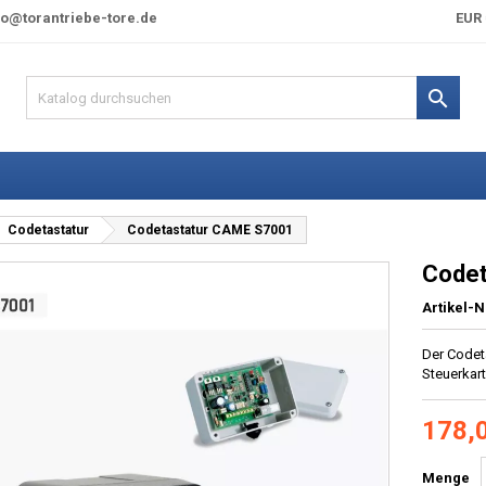
fo@torantriebe-tore.de
EUR 

Codetastatur
Codetastatur CAME S7001
Codet
Artikel-N
Der Codet
Steuerkar
178,
Menge