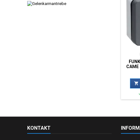
FUNK
CAME 
01

KONTAKT
INFORM