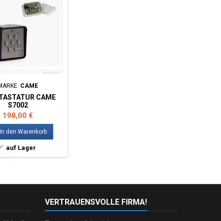
MARKE:
CAME
TASTATUR CAME
S7002
Preis
198,00 €
In den Warenkorb

auf Lager
VERTRAUENSVOLLE FIRMA!