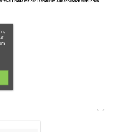
er zwei Drähte mit der Tastatur im Außenbereich verbunden.
rn,
uf
 Um
<
>