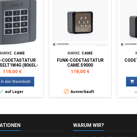
MARKE:
CAME
MARKE:
CAME
-CODETASTATUR
FUNK-CODETASTATUR
CODE
SELT1W4G (806SL-
CAME S9000
70) 433,92 MHZ
Preis
Preis
118,00 €
118,00 €

In den Warenkorb


auf Lager
Ausverkauft
ATIONEN
WARUM WIR?