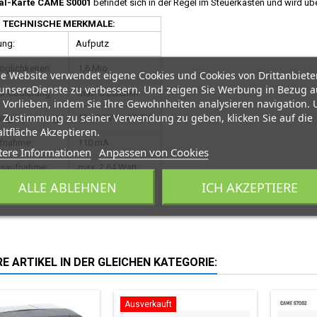
al-Karte CAME S0001
befindet sich in der Regel im Steuerkasten und wird üb
TECHNISCHE MERKMALE:
ung:
Aufputz
glichkeiten:
1,6 Mio
e Website verwendet eigene Cookies und Cookies von Drittanbiete
unsereDienste zu verbessern. Und zeigen Sie Werbung in Bezug a
r Codierung:
max. 8 Zeichen
 Vorlieben, indem Sie Ihre Gewohnheiten analysieren navigation.
 Zustimmung zu seiner Verwendung zu geben, klicken Sie auf die
ungsspannung:
12 / 24 Volt AC/DC
ltfläche Akzeptieren.
fnahme:
110 mA
tere Informationen
Anpassen von Cookies
gsaufnahme:
max. 2,64 Watt
ALLE ABLEHNEN
ICH AKZEPTIERE
ngen:
70 x 70 x 64 mm
E ARTIKEL IN DER GLEICHEN KATEGORIE:
Ausverkauft