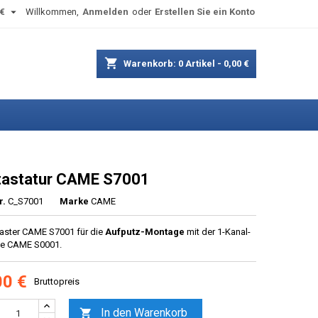

€
Willkommen,
Anmelden
oder
Erstellen Sie ein Konto
shopping_cart
Warenkorb:
0
Artikel - 0,00 €
astatur CAME S7001
r.
C_S7001
Marke
CAME
aster CAME S7001 für die
Aufputz-Montage
mit der 1-Kanal-
te CAME S0001.
00 €
Bruttopreis
In den Warenkorb
