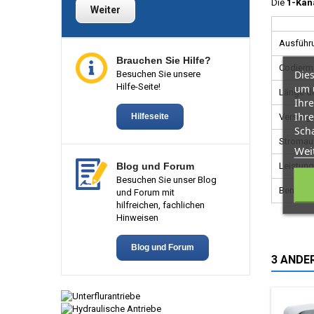
Die
1-Kan
Weiter
Ausführ
Brauchen Sie Hilfe?
Codiermö
Dies
Besuchen Sie unsere
Hilfe-Seite!
um 
Länge de
Ihre
Ihre
Hilfeseite
Versorg
Scha
Stromau
Wei
Blog und Forum
Leistun
Besuchen Sie unser Blog
Bemaßu
und Forum mit
hilfreichen, fachlichen
Hinweisen
Blog und Forum
3 ANDER