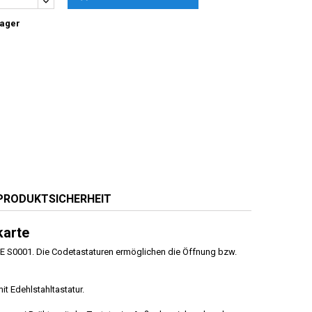
Lager
PRODUKTSICHERHEIT
karte
ME S0001. Die Codetastaturen ermöglichen die Öffnung bzw.
mit Edehlstahltastatur.