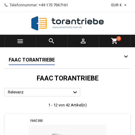

Telefonnummer:
+49 172 7067161
EUR €
0



shopping_cart
FAAC TORANTRIEBE
FAAC TORANTRIEBE

Relevanz
1 - 12 von 42 Artikel(n)