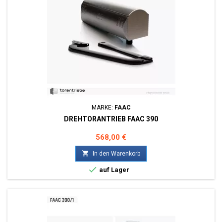
MARKE:
FAAC
DREHTORANTRIEB FAAC 390
Preis
568,00 €

In den Warenkorb

auf Lager