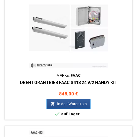
MARKE:
FAAC
DREHTORANTRIEB FAAC S418 24 V/2 HANDY KIT
Preis
848,00 €

In den Warenkorb

auf Lager