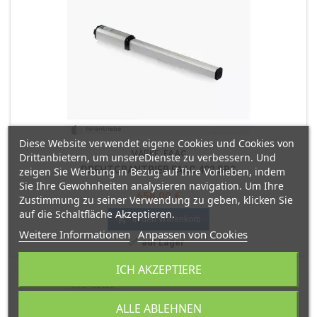
Diese Website verwendet eigene Cookies und Cookies von
MARKE:
FAAC
Drittanbietern, um unsereDienste zu verbessern. Und
DREHTORANTRIEB FAAC 402 SBS
zeigen Sie Werbung in Bezug auf Ihre Vorlieben, indem
Sie Ihre Gewohnheiten analysieren navigation. Um Ihre
Preis
658,00 €
Zustimmung zu seiner Verwendung zu geben, klicken Sie
auf die Schaltfläche Akzeptieren.

In den Warenkorb
Weitere Informationen
Anpassen von Cookies

auf Lager
ICH AKZEPTIERE
ALLE ABLEHNEN