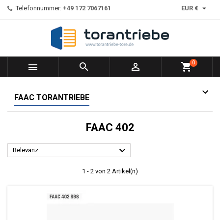

Telefonnummer:
+49 172 7067161
EUR €
0



shopping_cart
FAAC TORANTRIEBE
FAAC 402

Relevanz
1 - 2 von 2 Artikel(n)