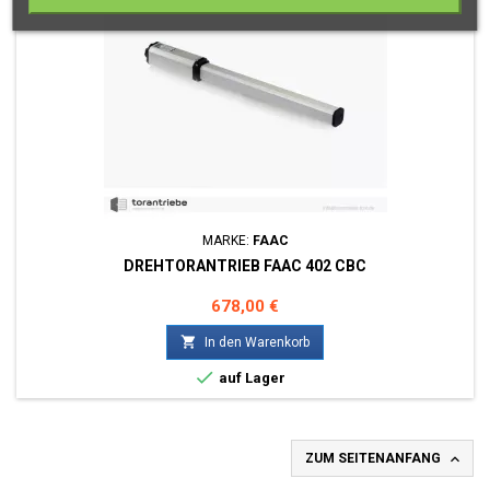
MARKE:
FAAC
DREHTORANTRIEB FAAC 402 CBC
Preis
678,00 €

In den Warenkorb

auf Lager

ZUM SEITENANFANG