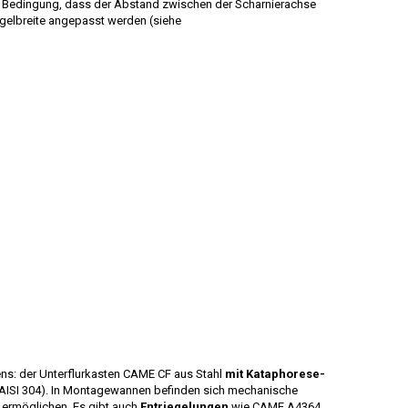
er Bedingung, dass der Abstand zwischen der Scharnierachse
gelbreite angepasst werden (siehe
ns: der Unterflurkasten CAME CF aus Stahl
mit Kataphorese-
AISI 304). In Montagewannen befinden sich mechanische
 ermöglichen. Es gibt auch
Entriegelungen
wie CAME A4364,