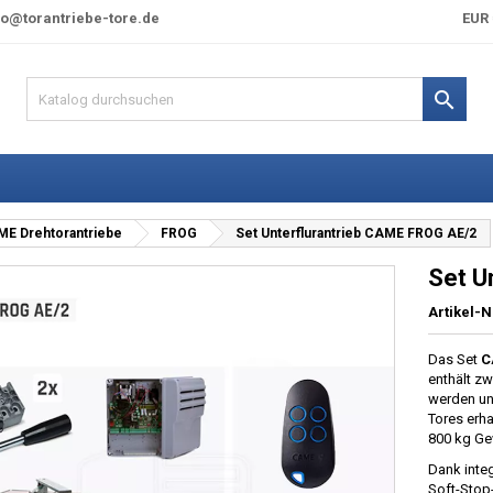
fo@torantriebe-tore.de
EUR 

E Drehtorantriebe
FROG
Set Unterflurantrieb CAME FROG AE/2
Set U
Artikel-N
Das Set
C
enthält zw
werden un
Tores erha
800 kg Ge
Dank inte
Soft-Stop