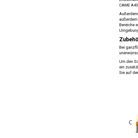
CAME A4365
Außerdem 
außerdem w
Bereiche e
Umgebung
Zubehö
Bei ganzfl
unerwünsc
Um den Sch
ein zusätz
Sie auf de