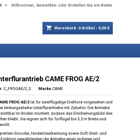

€
Willkommen,
Anmelden
oder
Erstellen Sie ein Konto
shopping_cart
Warenkorb:
0
Artikel - 0,00 €
nterflurantrieb CAME FROG AE/2
r.
C_FROGAE/2_S
Marke
CAME
AME FROG AE/2
ist für zweiflügelige Drehtore vorgesehen und
ei leistungsstarke Unterflurantriebe mit Zubehör. Die Antriebe
sichtbar im Boden montiert, sodass das Erscheinungsbild des
lten bleibt. Sie eignen sich für Torflügel bis 3,5 m Breite und
wicht.
griertem Encoder, Hinderniserkennung sowie Soft-Start- und
-Funktion gewährleisten die Antriebe einen sicheren und