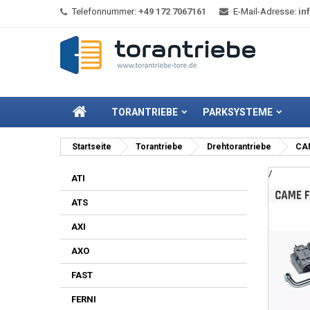
Telefonnummer:
+49 172 7067161
E-Mail-Adresse:
in
TORANTRIEBE
PARKSYSTEME
Startseite
Torantriebe
Drehtorantriebe
CAM
/
ATI
ATS
AXI
AXO
FAST
FERNI