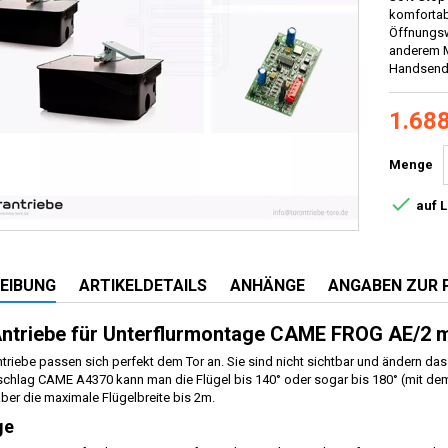
komfortabl
Öffnungsw
anderem M
Handsend
1.688
Menge

auf 
EIBUNG
ARTIKELDETAILS
ANHÄNGE
ANGABEN ZUR 
ntriebe für Unterflurmontage CAME FROG AE/2 m
ntriebe passen sich perfekt dem Tor an. Sie sind nicht sichtbar und ändern das
chlag CAME A4370 kann man die Flügel bis 140° oder sogar bis 180° (mit de
ber die maximale Flügelbreite bis 2m.
ge