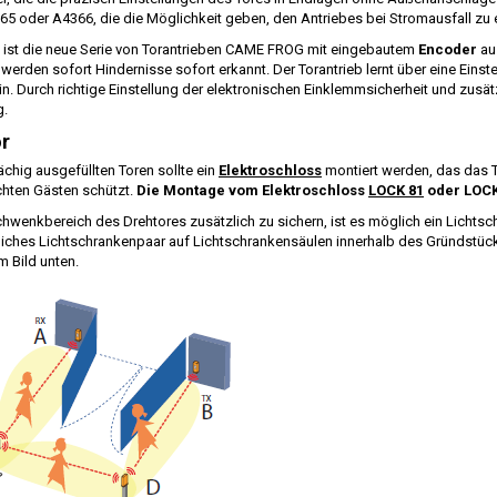
 oder A4366, die die Möglichkeit geben, den Antriebes bei Stromausfall zu e
ist die neue Serie von Torantrieben CAME FROG mit eingebautem
Encoder
au
erden sofort Hindernisse sofort erkannt. Der Torantrieb lernt über eine Eins
in. Durch richtige Einstellung der elektronischen Einklemmsicherheit und zusät
.
r
ächig ausgefüllten Toren sollte ein
Elektroschloss
montiert werden, das das To
hten Gästen schützt.
Die Montage vom Elektroschloss
LOCK 81
oder LOCK 
wenkbereich des Drehtores zusätzlich zu sichern, ist es möglich ein Licht
liches Lichtschrankenpaar auf Lichtschrankensäulen innerhalb des Gründstüc
m Bild unten.