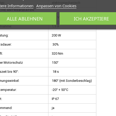
typ:
elektromechanisch
tere Informationen
Anpassen von Cookies
CHE ANTRIEBSDATEN:
ung:
230 V / 230 V
ALLE ABLEHNEN
ICH AKZEPTIERE
fnahme:
1,9 A
stung:
200 W
tsdauer:
30%
t:
320 Nm
her Motorschutz
150°
zeit bis 90°:
18 s
nungswinkel:
180° (mit Sonderbeschlag)
temperatur:
-20° + 50°C
t:
IP 67
emmend:
ja