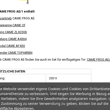
AME FROG AE/1 enthält:
urantrieb
CAME FROG AE
gewanne CAME CF
ung CAME ZLX230S
gelung CAME A4364
odul CAME AF43S
ender CAME TOP44RBN
b CAME FROG AE finden Sie auch im Set für einflügeliges Tor:
CAME FROG AE
.
TZLICHE DATEN:
ung:
230 V
gelbreite:
3,5 m
e Website verwendet eigene Cookies und Cookies von Drittanbiete
unsereDienste zu verbessern. Und zeigen Sie Werbung in Bezug a
gelgewicht:
800 kg
 Vorlieben, indem Sie Ihre Gewohnheiten analysieren navigation.
 Zustimmung zu seiner Verwendung zu geben, klicken Sie auf die
unbeschränkt
ltfläche Akzeptieren.