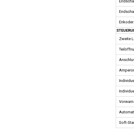
Endschal
Endschal
Enkoder
STEUERU
Zweite L
Teilöffn
Anschlus
Amperom
Individue
Individue
Vorwarnz
Automat
Soft-Star