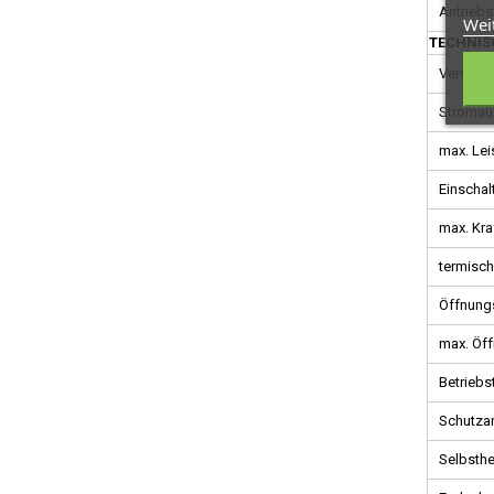
Antriebs
Wei
TECHNIS
Versorg
Stromau
max. Lei
Einschal
max. Kraf
termisc
Öffnungs
max. Öff
Betriebs
Schutzar
Selbsth