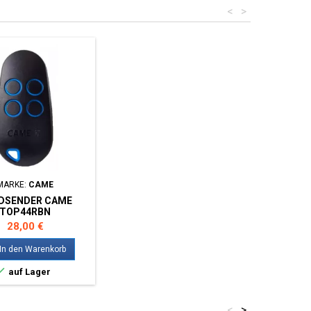
<
>
MARKE:
CAME
DSENDER CAME
TOP44RBN
Preis
28,00 €
In den Warenkorb

auf Lager
<
>