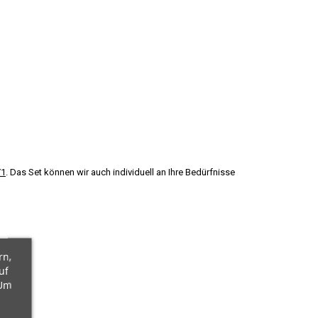
/1
. Das Set können wir auch individuell an Ihre Bedürfnisse
rn,
uf
 Um