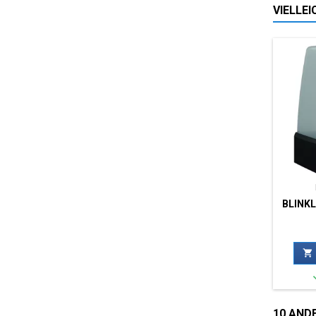
VIELLE
BLINK

10 ANDE