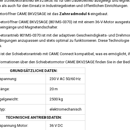
Der Schiebetorantrieb BKV25AGE ist für den Dauerbetrieb ausgelegt und eigne
 als auch für den Einsatz in Industriegebieten und öffentlichen Einrichtungen.
etoröffner CAME BKV25AGE ist das
Zahnradmodul 6
eingebaut.
etoröffner CAME BKV25AGE (801MS-0370) ist mit einem 36-V-Motor ausgestattet
tseingänge und Magnetendschalter.
etorantrieb 801MS-0370 ist mit der adaptiven Geschwindigkeits- und Drehmom
dingungen anzupassen und stets optimal zu funktionieren. Diese Technologie
s.
 ist der Schiebetorantrieb mit CAME Connect kompatibel, was es ermöglicht, i
nformationen über den Schiebetormotor CAME BKV25AGE finden Sie in der Bed
GRUNDSÄTZLICHE DATEN:
sspannung:
230 V AC 50/60 Hz
länge:
20 m
gelgewicht:
2500 kg
typ:
elektromechanisch
TECHNISCHE ANTRIEBSDATEN:
sspannung Motor:
36 V DC