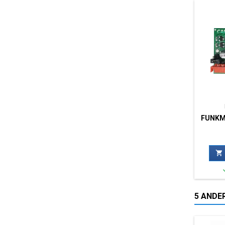
FUNKM

5 ANDER