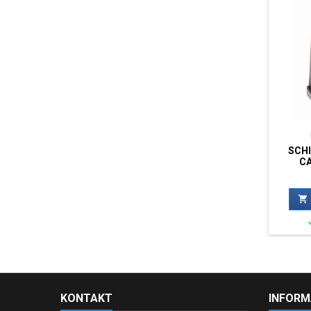
SCH
C

KONTAKT
INFORM