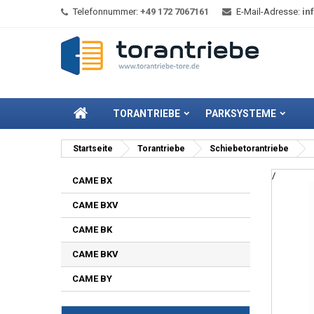
Telefonnummer:
+49 172 7067161
E-Mail-Adresse:
in
TORANTRIEBE
PARKSYSTEME
Startseite
Torantriebe
Schiebetorantriebe
/
CAME BX
CAME BXV
CAME BK
CAME BKV
CAME BY