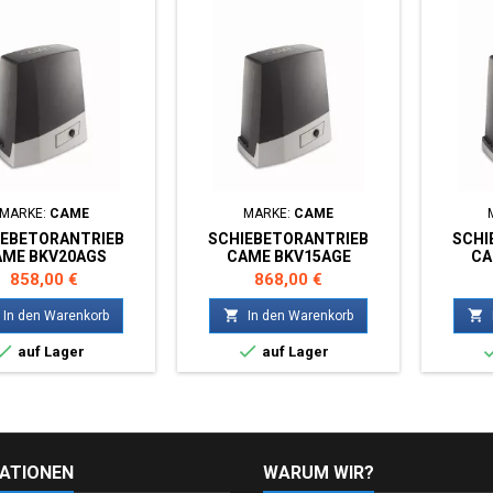
MARKE:
CAME
MARKE:
CAME
IEBETORANTRIEB
SCHIEBETORANTRIEB
SCHI
AME BKV20AGS
CAME BKV15AGE
CA
Preis
Preis
858,00 €
868,00 €


In den Warenkorb
In den Warenkorb


auf Lager
auf Lager
ATIONEN
WARUM WIR?