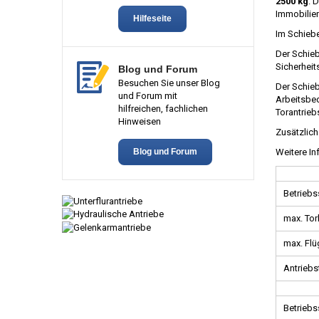
2500 kg
. 
Immobilien
Hilfeseite
Im Schieb
Der Schieb
Sicherhei
Blog und Forum
Besuchen Sie unser Blog
Der Schieb
und Forum mit
Arbeitsbe
hilfreichen, fachlichen
Torantrieb
Hinweisen
Zusätzlich
Blog und Forum
Weitere I
Betrieb
max. Tor
max. Flü
Antriebs
Betrieb