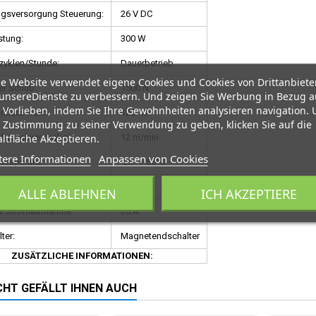
gsversorgung Steuerung:
26 V DC
stung:
300 W
zyklen/Stunde:
Dauerbetrieb
e Website verwendet eigene Cookies und Cookies von Drittanbiete
er Schub:
1500 N
unsereDienste zu verbessern. Und zeigen Sie Werbung in Bezug a
 Vorlieben, indem Sie Ihre Gewohnheiten analysieren navigation.
chutz Trafo:
120° C
 Zustimmung zu seiner Verwendung zu geben, klicken Sie auf die
ltfläche Akzeptieren.
fgeschwindigkeit:
12 m/min
tere Informationen
Anpassen von Cookies
temperatur:
-20° + 55°C
t:
IP 54
ALLE ABLEHNEN
ICH AKZEPTIERE
e Stromaufnahme:
20 A
ter:
Magnetendschalter
ZUSÄTZLICHE INFORMATIONEN:
ICHT GEFÄLLT IHNEN AUCH