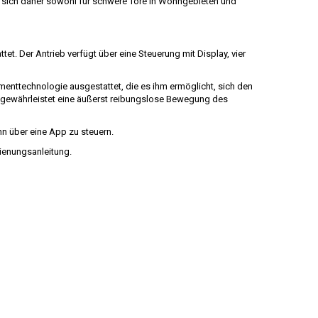
t sich daher sowohl für schwere Tore in Wohngebieten und
. Der Antrieb verfügt über eine Steuerung mit Display, vier
enttechnologie ausgestattet, die es ihm ermöglicht, sich den
 gewährleistet eine äußerst reibungslose Bewegung des
hn über eine App zu steuern.
ienungsanleitung.