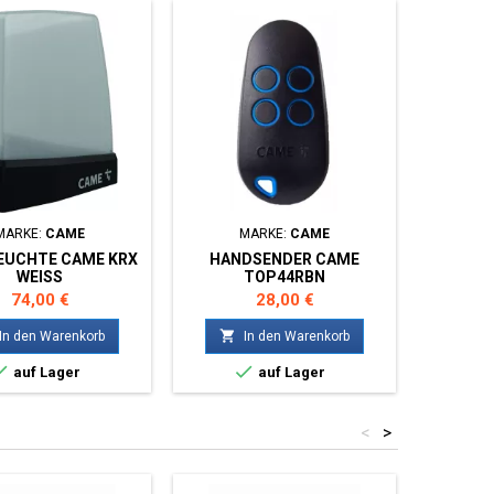
MARKE:
CAME
MARKE:
CAME
EUCHTE CAME KRX
HANDSENDER CAME
WEISS
TOP44RBN
Preis
Preis
74,00 €
28,00 €

In den Warenkorb
In den Warenkorb


auf Lager
auf Lager
<
>