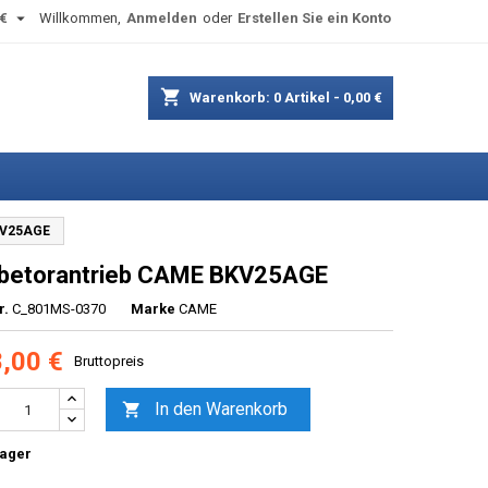

€
Willkommen,
Anmelden
oder
Erstellen Sie ein Konto
shopping_cart
Warenkorb:
0
Artikel - 0,00 €
KV25AGE
betorantrieb CAME BKV25AGE
r.
C_801MS-0370
Marke
CAME
,00 €
Bruttopreis
In den Warenkorb

Lager