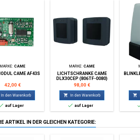
MARKE:
CAME
MARKE:
CAME
ODUL CAME AF43S
LICHTSCHRANKE CAME
BLINKL
DLX30CEP (806TF-0080)
Preis
Preis
42,00 €
98,00 €


In den Warenkorb
In den Warenkorb


auf Lager
auf Lager
E ARTIKEL IN DER GLEICHEN KATEGORIE: