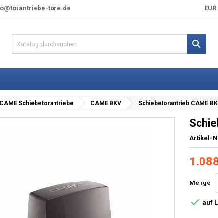
fo@torantriebe-tore.de
EUR 

CAME Schiebetorantriebe
CAME BKV
Schiebetorantrieb CAME B
Schie
Artikel-N
1.088
Menge

auf 