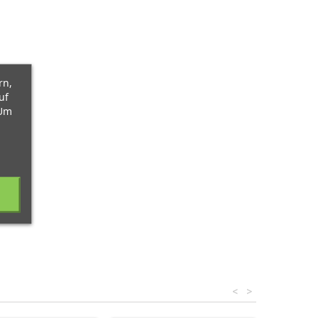
rn,
uf
 Um
<
>