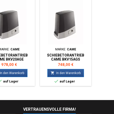
MARKE:
CAME
MARKE:
CAME
M
EBETORANTRIEB
SCHIEBETORANTRIEB
SCHI
ME BKV20AGE
CAME BKV15AGS
CA
Preis
Preis
978,00 €
748,00 €


In den Warenkorb
In den Warenkorb


auf Lager
auf Lager
VERTRAUENSVOLLE FIRMA!