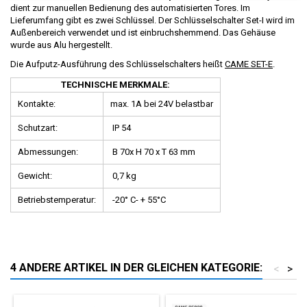
dient zur manuellen Bedienung des automatisierten Tores. Im
Lieferumfang gibt es zwei Schlüssel. Der Schlüsselschalter Set-I wird im
Außenbereich verwendet und ist einbruchshemmend. Das Gehäuse
wurde aus Alu hergestellt.
Die Aufputz-Ausführung des Schlüsselschalters heißt
CAME SET-E
.
TECHNISCHE MERKMALE:
Kontakte:
max. 1A bei 24V belastbar
Schutzart:
IP 54
Abmessungen:
B 70x H 70 x T 63 mm
Gewicht:
0,7 kg
Betriebstemperatur:
-20° C- + 55°C
4 ANDERE ARTIKEL IN DER GLEICHEN KATEGORIE:
<
>