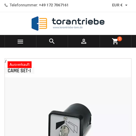

Telefonnummer:
+49 172 7067161
EUR €
0



shopping_cart
/
Ausverkauft