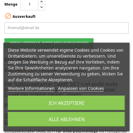
Menge

Ausverkauft
WENN LIEFERBAR, BITTE BENACHRICHTIGEN
Diese Website verwendet eigene Cookies und Cookies von
Drittanbietern, um unsereDienste zu verbessern. Und
BESCHREIBUNG
ARTIKELDETAILS
zeigen Sie Werbung in Bezug auf Ihre Vorlieben, indem
Sie Ihre Gewohnheiten analysieren navigation. Um Ihre
ANGABEN ZUR PRODUKTSICHERHEIT
Zustimmung zu seiner Verwendung zu geben, klicken Sie
auf die Schaltfläche Akzeptieren.
Der Schlüsseltaster CAME SET-I ist
nicht mehr
Weitere Informationen
Anpassen von Cookies
lieferbar.
Das neue Modell ist Schlüsseltaster
CAME SELD2FDG (806SL-0060).
ICH AKZEPTIERE
Hier finden Sie das neue Modell:
CAME SELD2FDG
Schlüsselschalter CAME SET-I
für
ALLE ABLEHNEN
Unterputzmontage
Schlüsselschalter CAME SET-I
für Unterputzmontage
mit Profilzylinder