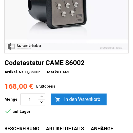
Codetastatur CAME S6002
Artikel-Nr.
C_S6002
Marke
CAME
168,00 €
Bruttopreis
In den Warenkorb

Menge

auf Lager
BESCHREIBUNG
ARTIKELDETAILS
ANHÄNGE