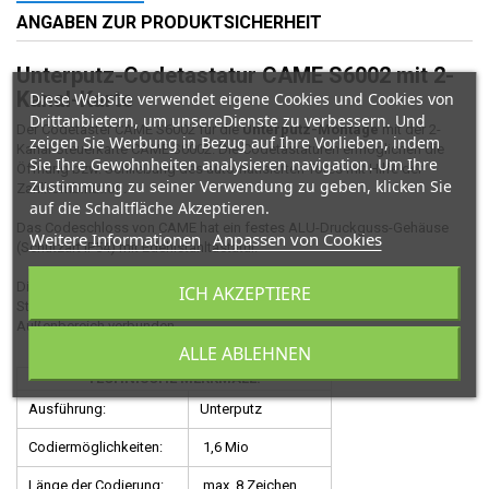
ANGABEN ZUR PRODUKTSICHERHEIT
Unterputz-Codetastatur CAME S6002 mit 2-
Kanal-Karte
Diese Website verwendet eigene Cookies und Cookies von
Drittanbietern, um unsereDienste zu verbessern. Und
Der Codetaster CAME S6002 für die
Unterputz-Montage
mit der 2-
zeigen Sie Werbung in Bezug auf Ihre Vorlieben, indem
Kanal-Steuerkarte CAME S0002. Die Codetastaturen ermöglichen die
Sie Ihre Gewohnheiten analysieren navigation. Um Ihre
Öffnung bzw. Schließung des automatisierten Tores mit Hilfe der
Zustimmung zu seiner Verwendung zu geben, klicken Sie
Zahlkombination.
auf die Schaltfläche Akzeptieren.
Das Codeschloss von CAME hat ein festes ALU-Druckguss-Gehäuse
Weitere Informationen
Anpassen von Cookies
(Schutzart IP54) mit Edehlstahltastatur.
Die
2-Kanal-Karte CAME S0002
befindet sich in der Regel im
ICH AKZEPTIERE
Steuerkasten und wird über zwei Drähte mit der Tastatur im
Außenbereich verbunden.
ALLE ABLEHNEN
TECHNISCHE MERKMALE:
Ausführung:
Unterputz
Codiermöglichkeiten:
1,6 Mio
Länge der Codierung:
max. 8 Zeichen