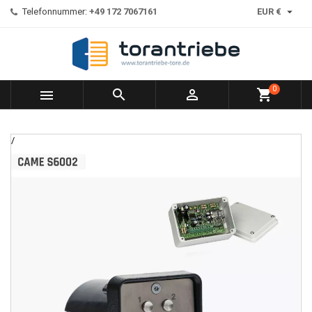

Telefonnummer:
+49 172 7067161
EUR €
0



shopping_cart
/