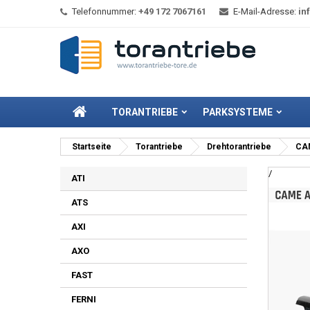
Telefonnummer:
+49 172 7067161
E-Mail-Adresse:
in
TORANTRIEBE
PARKSYSTEME
Startseite
Torantriebe
Drehtorantriebe
CAM
/
ATI
ATS
AXI
AXO
FAST
FERNI