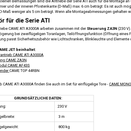
leinen Bemassungen sind die Antriebe der Serie ATI auch für die Montage a
ier und der inneren Pfostenkante (D-Maß) max. 6 cm beträgt. Es ist auch mög
D-Maß weniger als 5 cm beträgt. Wenn alle Montageabmessungen gehalten wer
r für die Serie ATI
triebe CAME ATI A3000A arbeiten zusammen mit der
Steuerung ZA3N
(230 V).
ögerung bei zweiflügeligen Toranlagen, Teilöffnungsfunktion (Öffnung eines F
ung passt Sicherheitszubehör wie Lichtschranken, Blinkleuchte und Elemente d
AME JET beinhaltet:
rantrieb CAME ATI A3000A
ung CAME ZA3N
odul CAME AF43S
ender
CAME TOP 44RBN
b CAME ATI A3000A finden Sie auch im Set für einflügelige Tore -
CAME MONO
GRUNDSÄTZLICHE DATEN:
ung:
230 V
gelbreite:
3 m
gelgewicht:
800 kg