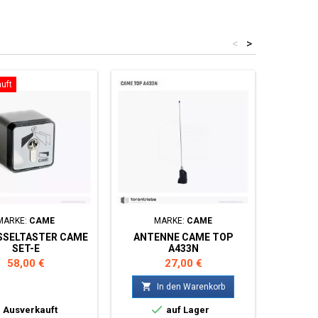
<
>
uft
Ausverka
MARKE:
CAME
MARKE:
CAME
M
SSELTASTER CAME
ANTENNE CAME TOP
FUNK
SET-E
A433N
C
Preis
Preis
58,00 €
27,00 €

In den Warenkorb



Ausverkauft
auf Lager