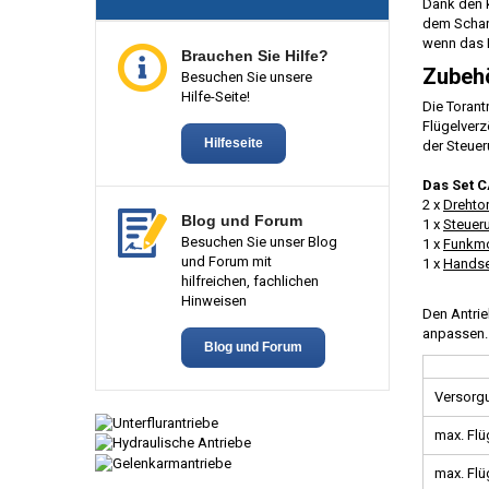
Dank den k
dem Scharn
wenn das 
Brauchen Sie Hilfe?
Zubehö
Besuchen Sie unsere
Hilfe-Seite!
Die Toran
Flügelverz
Hilfeseite
der Steuer
Das Set C
2 x
Drehto
Blog und Forum
1 x
Steuer
Besuchen Sie unser Blog
1 x
Funkm
und Forum mit
1 x
Hands
hilfreichen, fachlichen
Hinweisen
Den Antrie
anpassen.
Blog und Forum
Versorg
max. Flü
max. Flü