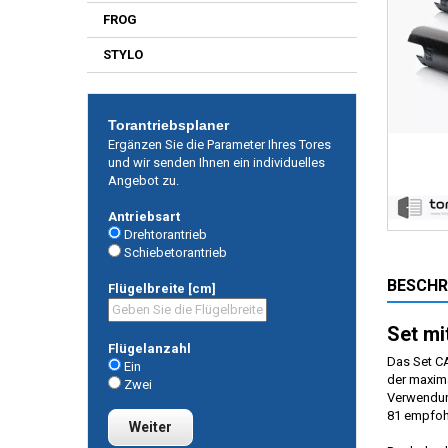
FROG
STYLO
Torantriebsplaner
Ergänzen Sie die Parameter Ihres Tores
und wir senden Ihnen ein individuelles
Angebot zu.
Antriebsart
Drehtorantrieb
Schiebetorantrieb
BESCHR
Flügelbreite [cm]
Set mi
Flügelanzahl
Das Set CA
Ein
der maxima
Zwei
Verwendu
81 empfohl
Weiter