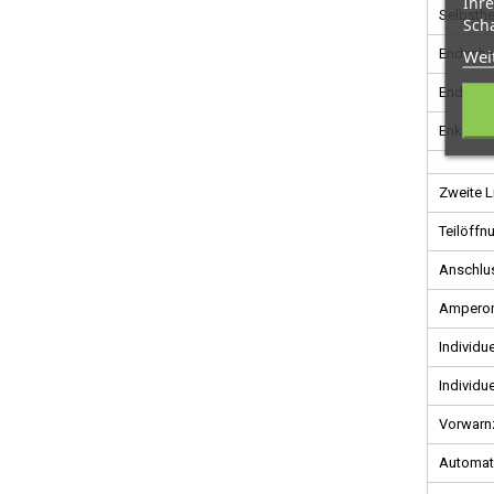
Ihre
Selbsth
Scha
Wei
Endschal
Endschal
Enkoder
Zweite L
Teilöffn
Anschlus
Amperom
Individue
Individue
Vorwarnz
Automat