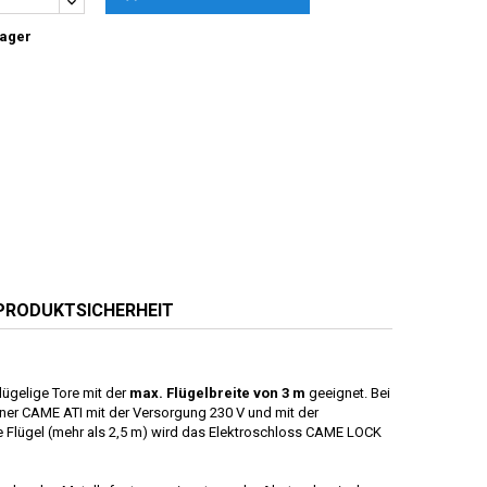
Lager
PRODUKTSICHERHEIT
ügelige Tore mit der
max. Flügelbreite von 3 m
geeignet. Bei
ffner CAME ATI mit der Versorgung 230 V und mit der
te Flügel (mehr als 2,5 m) wird das Elektroschloss CAME LOCK