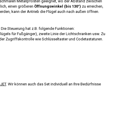
n schmalen Metallpfosten geeignet, wo der Abstand zwischen
lich, einen größeren
Öffnungswinkel (bis 130°)
zu erreichen,
den, kann der Antrieb die Flügel auch nach außen öffnen.
 Die Steuerung hat z.B. folgende Funktionen:
lügels für Fußgänger), zweite Linie der Lichtschranken usw. Zu
er Zugriffskontrolle wie Schlüsseltaster und Codetastaturen.
JET
. Wir können auch das Set individuell an Ihre Bedürfnisse