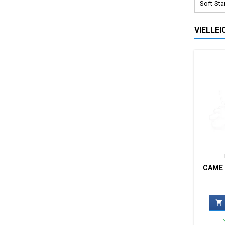
Soft-Star
VIELLE
CAME 
