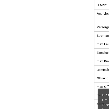
D-Maß:
Antriebs
Versorg
Stromau
max. Lei
Einschal
max. Kra
termisc
Öffnungs
max. Öff
Dies
Betriebs
um 
Schutzar
Ihre