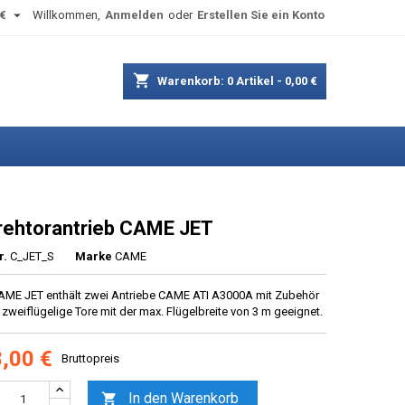

€
Willkommen,
Anmelden
oder
Erstellen Sie ein Konto
shopping_cart
Warenkorb:
0
Artikel - 0,00 €
rehtorantrieb CAME JET
r.
C_JET_S
Marke
CAME
AME JET enthält zwei Antriebe CAME ATI A3000A mit Zubehör
r zweiflügelige Tore mit der max. Flügelbreite von 3 m geeignet.
,00 €
Bruttopreis
In den Warenkorb
