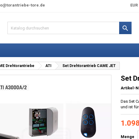
fo@torantriebe-tore.de
EUR 

E Drehtorantriebe
ATI
Set Drehtorantrieb CAME JET
Set D
Artikel-N
Das Set C
und ist fü
1.098
Menge