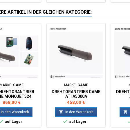
RE ARTIKEL IN DER GLEICHEN KATEGORIE:
MARKE:
CAME
MARKE:
CAME
DREHTORANTRIEB
DREHTORANTRIEB CAME
DREHT
E MONOJET524
ATI A5000A
Preis
Preis
868,00 €
458,00 €


In den Warenkorb
In den Warenkorb


auf Lager
auf Lager