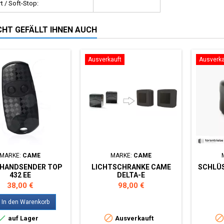
t / Soft-Stop:
ICHT GEFÄLLT IHNEN AUCH
Ausverkauft
Ausverka
MARKE:
CAME
MARKE:
CAME
HANDSENDER TOP
LICHTSCHRANKE CAME
SCHLÜ
432 EE
DELTA-E
Preis
Preis
38,00 €
98,00 €
In den Warenkorb


auf Lager
Ausverkauft