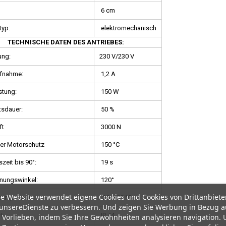
6 cm
typ:
elektromechanisch
TECHNISCHE DATEN DES ANTRIEBES:
ung:
230 V/230 V
fnahme:
1,2 A
stung:
150 W
tsdauer:
50 %
ft
3000 N
her Motorschutz
150 °C
zeit bis 90°:
19 s
nungswinkel:
120°
e Website verwendet eigene Cookies und Cookies von Drittanbiete
temperatur:
-20 + 55 °C
unsereDienste zu verbessern. Und zeigen Sie Werbung in Bezug a
t:
IP 44
 Vorlieben, indem Sie Ihre Gewohnheiten analysieren navigation.