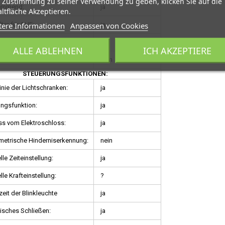
 Zustimmung zu seiner Verwendung zu geben, klicken Sie auf die
emmend:
ja
ltfläche Akzeptieren.
tere Informationen
Anpassen von Cookies
ter für AUF:
ja
ter für ZU:
ja
ALLE ABLEHNEN
ICH AKZEPTIERE
:
nein
STEUERUNGSFUNKTIONEN:
inie der Lichtschranken:
ja
ungsfunktion:
ja
s vom Elektroschloss:
ja
etrische Hinderniserkennung:
nein
lle Zeiteinstellung:
ja
lle Krafteinstellung:
?
eit der Blinkleuchte
ja
isches Schließen:
ja