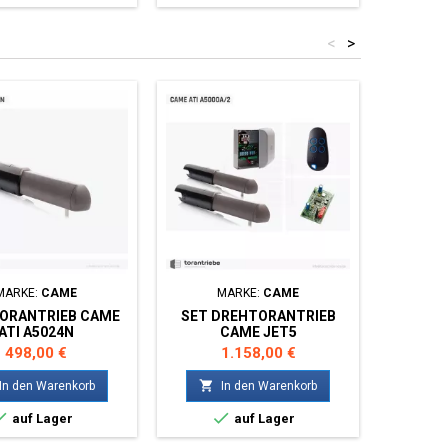
<
>
MARKE:
CAME
MARKE:
CAME
M
ORANTRIEB CAME
SET DREHTORANTRIEB
SET D
ATI A5024N
CAME JET5
CAM
Preis
Preis
498,00 €
1.158,00 €


In den Warenkorb
In den Warenkorb


auf Lager
auf Lager