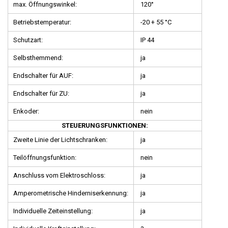
max. Öffnungswinkel:
120°
Betriebstemperatur:
-20 + 55 °C
Schutzart:
IP 44
Selbsthemmend:
ja
Endschalter für AUF:
ja
Endschalter für ZU:
ja
Enkoder:
nein
STEUERUNGSFUNKTIONEN:
Zweite Linie der Lichtschranken:
ja
Teilöffnungsfunktion:
nein
Anschluss vom Elektroschloss:
ja
Amperometrische Hinderniserkennung:
ja
Individuelle Zeiteinstellung:
ja