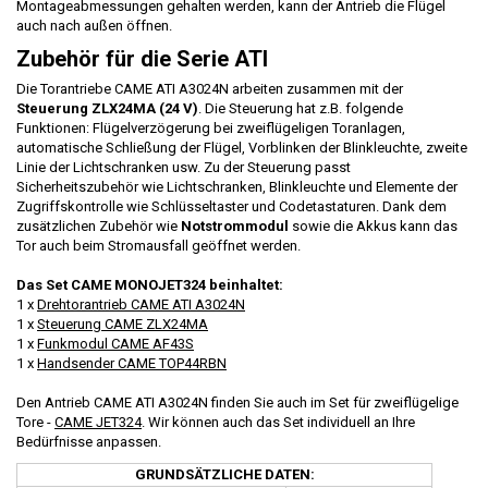
Montageabmessungen gehalten werden, kann der Antrieb die Flügel
auch nach außen öffnen.
Zubehör für die Serie ATI
Die Torantriebe CAME ATI A3024N arbeiten zusammen mit der
Steuerung ZLX24MA (24 V)
. Die Steuerung hat z.B. folgende
Funktionen: Flügelverzögerung bei zweiflügeligen Toranlagen,
automatische Schließung der Flügel, Vorblinken der Blinkleuchte, zweite
Linie der Lichtschranken usw. Zu der Steuerung passt
Sicherheitszubehör wie Lichtschranken, Blinkleuchte und Elemente der
Zugriffskontrolle wie Schlüsseltaster und Codetastaturen. Dank dem
zusätzlichen Zubehör wie
Notstrommodul
sowie die Akkus kann das
Tor auch beim Stromausfall geöffnet werden.
Das Set CAME MONOJET324 beinhaltet:
1 x
Drehtorantrieb CAME ATI A3024N
1 x
Steuerung CAME ZLX24MA
1 x
Funkmodul CAME AF43S
1 x
Handsender CAME TOP44RBN
Den Antrieb CAME ATI A3024N finden Sie auch im Set für zweiflügelige
Tore -
CAME JET324
. Wir können auch das Set individuell an Ihre
Bedürfnisse anpassen.
GRUNDSÄTZLICHE DATEN: