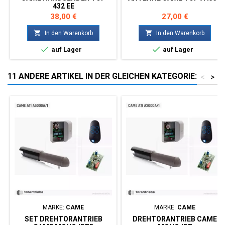
432 EE
Preis
Preis
38,00 €
27,00 €


In den Warenkorb
In den Warenkorb


auf Lager
auf Lager
11 ANDERE ARTIKEL IN DER GLEICHEN KATEGORIE:
<
>
MARKE:
CAME
MARKE:
CAME
SET DREHTORANTRIEB
DREHTORANTRIEB CAME