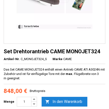
Set Drehtorantrieb CAME MONOJET324
Artikel-Nr.
C_MONOJET324_S
Marke
CAME
Das Set CAME MONOJET324 enthält einen Antrieb CAME ATI A3024N mit
Zubehör und ist für einflügelige Tore mit der
max.
Flügelbreite von 3
m geeignet.
848,00 €
Bruttopreis
In den Warenkorb

Menge