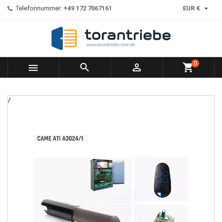

Telefonnummer:
+49 172 7067161
EUR €
0



shopping_cart
/