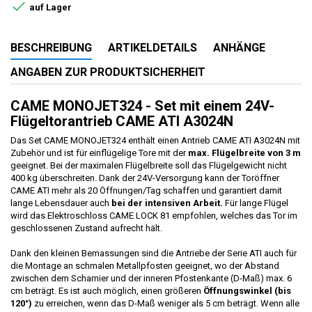

auf Lager
BESCHREIBUNG
ARTIKELDETAILS
ANHÄNGE
ANGABEN ZUR PRODUKTSICHERHEIT
CAME MONOJET324 - Set mit einem 24V-
Flügeltorantrieb CAME ATI A3024N
Das Set CAME MONOJET324 enthält einen Antrieb CAME ATI A3024N mit
Zubehör und ist für einflügelige Tore mit der
max. Flügelbreite von 3 m
geeignet. Bei der maximalen Flügelbreite soll das Flügelgewicht nicht
400 kg überschreiten. Dank der 24V-Versorgung kann der Toröffner
CAME ATI mehr als 20 Öffnungen/Tag schaffen und garantiert damit
lange Lebensdauer auch
bei der intensiven Arbeit.
Für lange Flügel
wird das Elektroschloss CAME LOCK 81 empfohlen, welches das Tor im
geschlossenen Zustand aufrecht hält.
Dank den kleinen Bemassungen sind die Antriebe der Serie ATI auch für
die Montage an schmalen Metallpfosten geeignet, wo der Abstand
zwischen dem Scharnier und der inneren Pfostenkante (D-Maß) max. 6
cm beträgt. Es ist auch möglich, einen größeren
Öffnungswinkel (bis
120°)
zu erreichen, wenn das D-Maß weniger als 5 cm beträgt. Wenn alle