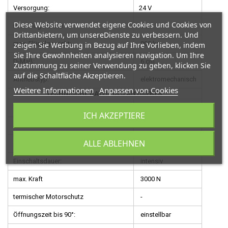
Versorgung:
24 V
Diese Website verwendet eigene Cookies und Cookies von
max. Flügelbreite:
3 m
Drittanbietern, um unsereDienste zu verbessern. Und
max. Flügelgewicht:
800 kg
zeigen Sie Werbung in Bezug auf Ihre Vorlieben, indem
Sie Ihre Gewohnheiten analysieren navigation. Um Ihre
D-Maß:
6 cm
Zustimmung zu seiner Verwendung zu geben, klicken Sie
auf die Schaltfläche Akzeptieren.
Antriebstyp:
elektromechanisch
Weitere Informationen
Anpassen von Cookies
TECHNISCHE DATEN DES ANTRIEBES:
Versorgung:
230 V/24 V
ICH AKZEPTIERE
Stromaufnahme:
10 A
ALLE ABLEHNEN
max. Leistung:
120 W
Einschaltsdauer:
intensiv
max. Kraft
3000 N
termischer Motorschutz
-
Öffnungszeit bis 90°:
einstellbar