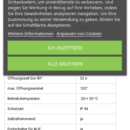
Antriebstyp:
elektromechanisch
Drittanbietern, um unsereDienste zu verbessern. Und
zeigen Sie Werbung in Bezug auf Ihre Vorlieben, indem
TECHNISCHE DATEN DES ANTRIEBES:
Sie Ihre Gewohnheiten analysieren navigation. Um Ihre
Versorgung:
230 V/230 V
Zustimmung zu seiner Verwendung zu geben, klicken Sie
auf die Schaltfläche Akzeptieren.
Stromaufnahme:
1,2 A
Weitere Informationen
Anpassen von Cookies
max. Leistung:
150 W
ICH AKZEPTIERE
Einschaltsdauer:
50 %
max. Kraft
3000 N
ALLE ABLEHNEN
termischer Motorschutz
150 °C
Öffnungszeit bis 90°:
32 s
max. Öffnungswinkel:
120°
Betriebstemperatur:
-20 + 55 °C
Schutzart:
IP 44
Selbsthemmend:
ja
Endschalter für AUF:
ja