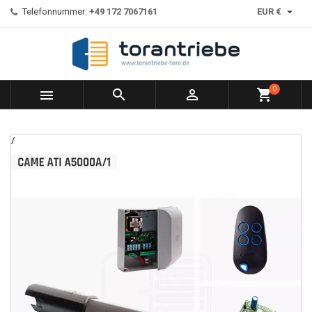

Telefonnummer:
+49 172 7067161
EUR €
0



shopping_cart
/