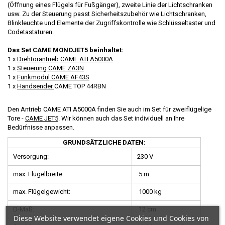
(Öffnung eines Flügels für Fußgänger), zweite Linie der Lichtschranken
usw. Zu der Steuerung passt Sicherheitszubehör wie Lichtschranken,
Blinkleuchte und Elemente der Zugriffskontrolle wie Schlüsseltaster und
Codetastaturen.
Das Set CAME MONOJET5 beinhaltet:
1 x
Drehtorantrieb CAME ATI A5000A
1 x
Steuerung CAME ZA3N
1 x
Funkmodul CAME AF43S
1 x
Handsender
CAME TOP 44RBN
Den Antrieb CAME ATI A5000A finden Sie auch im Set für zweiflügelige
Tore -
CAME JET5
. Wir können auch das Set individuell an Ihre
Bedürfnisse anpassen.
GRUNDSÄTZLICHE DATEN:
Versorgung:
230 V
max. Flügelbreite:
5 m
max. Flügelgewicht:
1000 kg
D-Maß:
12 cm
Diese Website verwendet eigene Cookies und Cookies von