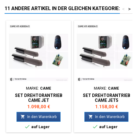
11 ANDERE ARTIKEL IN DER GLEICHEN KATEGORIE:
<
>
MARKE:
CAME
MARKE:
CAME
SET DREHTORANTRIEB
SET DREHTORANTRIEB
CAME JET
CAME JET5
Preis
Preis
1.098,00 €
1.158,00 €


In den Warenkorb
In den Warenkorb


auf Lager
auf Lager