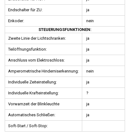
Endschalter für ZU:
ja
Enkoder:
nein
STEUERUNGSFUNKTIONEN:
Zweite Linie der Lichtschranken:
ja
Teilöffnungsfunktion:
ja
Anschluss vom Elektroschloss:
ja
Amperometrische Hinderniserkennung:
nein
Individuelle Zeiteinstellung:
ja
Individuelle Krafteinstellung:
?
Vorwarnzeit der Blinkleuchte
ja
Automatisches Schließen:
ja
Soft-Start / Soft-Stop: