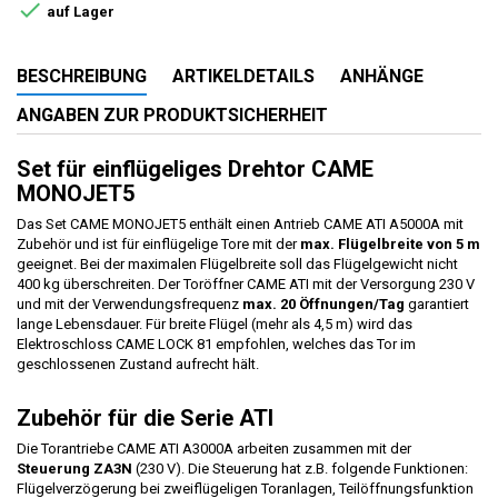

auf Lager
BESCHREIBUNG
ARTIKELDETAILS
ANHÄNGE
ANGABEN ZUR PRODUKTSICHERHEIT
Set für einflügeliges Drehtor CAME
MONOJET5
Das Set CAME MONOJET5 enthält einen Antrieb CAME ATI A5000A mit
Zubehör und ist für einflügelige Tore mit der
max. Flügelbreite von 5 m
geeignet. Bei der maximalen Flügelbreite soll das Flügelgewicht nicht
400 kg überschreiten. Der Toröffner CAME ATI mit der Versorgung 230 V
und mit der Verwendungsfrequenz
max. 20 Öffnungen/Tag
garantiert
lange Lebensdauer. Für breite Flügel (mehr als 4,5 m) wird das
Elektroschloss CAME LOCK 81 empfohlen, welches das Tor im
geschlossenen Zustand aufrecht hält.
Zubehör für die Serie ATI
Die Torantriebe CAME ATI A3000A arbeiten zusammen mit der
Steuerung ZA3N
(230 V). Die Steuerung hat z.B. folgende Funktionen:
Flügelverzögerung bei zweiflügeligen Toranlagen, Teilöffnungsfunktion