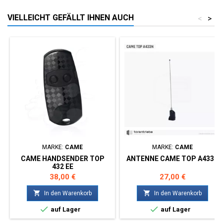
VIELLEICHT GEFÄLLT IHNEN AUCH
<
>
MARKE:
CAME
MARKE:
CAME
CAME HANDSENDER TOP
ANTENNE CAME TOP A433N
432 EE
Preis
Preis
38,00 €
27,00 €


In den Warenkorb
In den Warenkorb


auf Lager
auf Lager